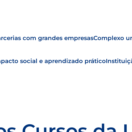
rcerias com grandes empresas
Complexo un
pacto social e aprendizado prático
Institui
os Cursos da 