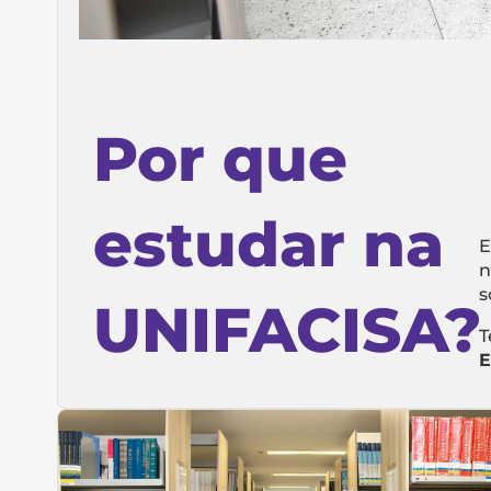
Por que
estudar na
E
n
s
UNIFACISA?
T
E