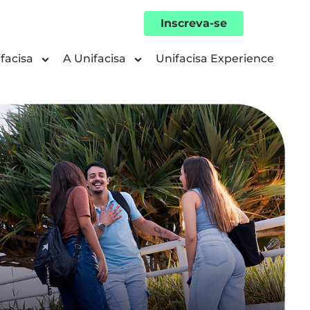
Inscreva-se
facisa
A Unifacisa
Unifacisa Experience