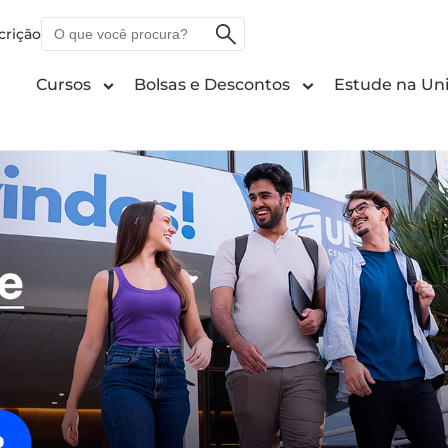
O
crição
que
você
Cursos
Bolsas e Descontos
Estude na Uni
procura?