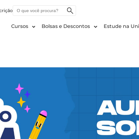
O
crição
que
você
Cursos
Bolsas e Descontos
Estude na Uni
procura?