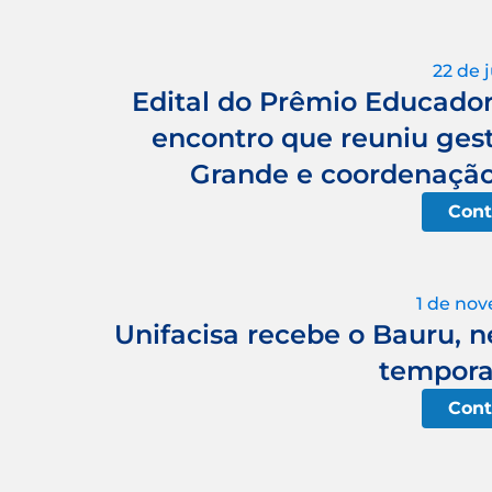
22 de 
Edital do Prêmio Educador
encontro que reuniu ges
Grande e coordenação
Cont
1 de no
Unifacisa recebe o Bauru, ne
tempora
Cont