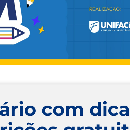
ário com dica
rições gratui