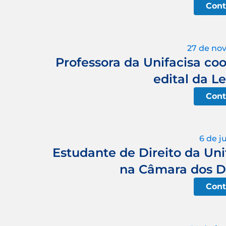
Cont
27 de no
Professora da Unifacisa c
edital da L
Cont
6 de j
Estudante de Direito da Unif
na Câmara dos D
Cont