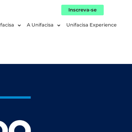
Inscreva-se
facisa
A Unifacisa
Unifacisa Experience