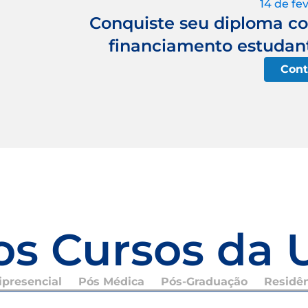
14 de fe
Conquiste seu diploma c
financiamento estudant
Cont
os Cursos da 
presencial
Pós Médica
Pós-Graduação
Residê