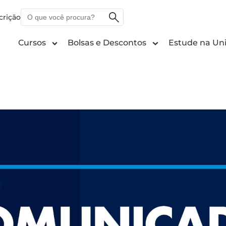
O
crição
que
você
Cursos
Bolsas e Descontos
Estude na Uni
procura?