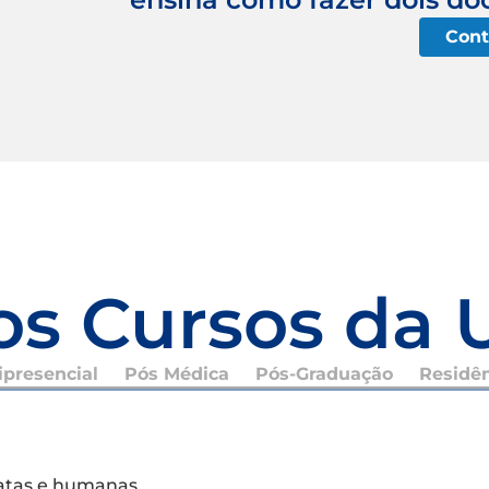
Cont
os Cursos da 
presencial
Pós Médica
Pós-Graduação
Residê
xatas e humanas.