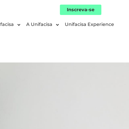
Inscreva-se
facisa
A Unifacisa
Unifacisa Experience