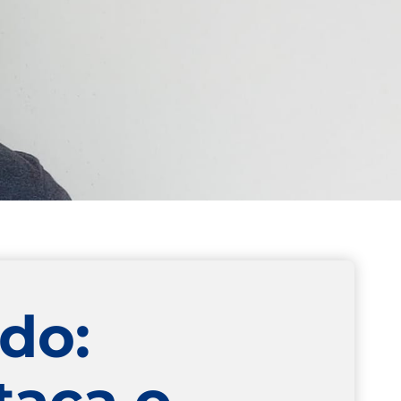
do:
taca o