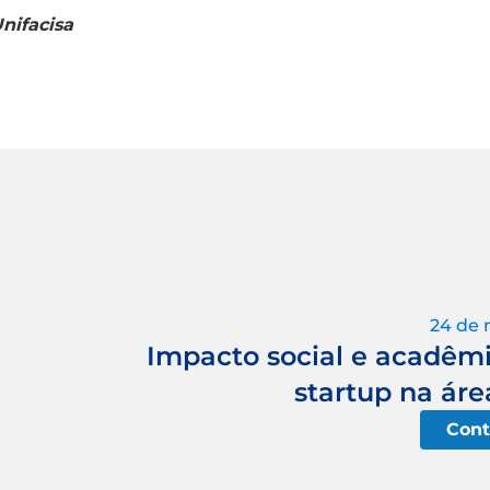
nifacisa
24 de 
Impacto social e acadêmi
startup na áre
Cont