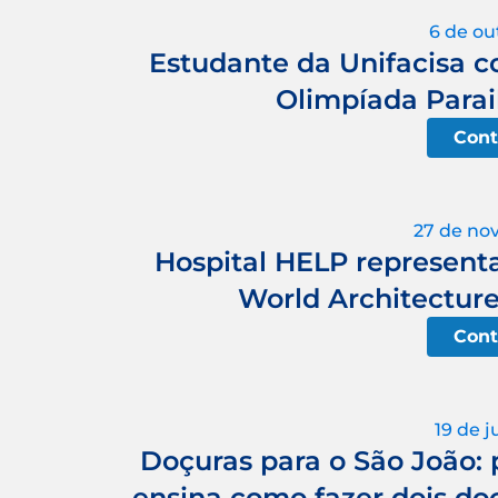
6 de ou
Estudante da Unifacisa c
Olimpíada Parai
Cont
27 de no
Hospital HELP represent
World Architecture
Cont
19 de 
Doçuras para o São João: 
ensina como fazer dois do