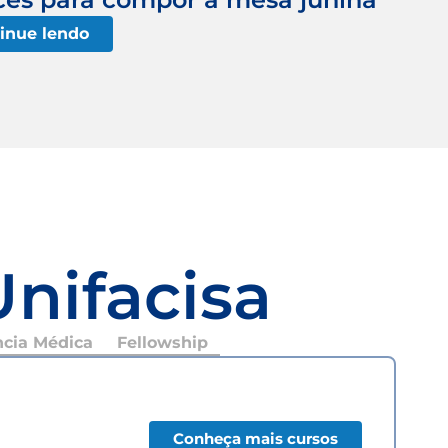
inue lendo
Unifacisa
ncia Médica
Fellowship
Conheça mais cursos