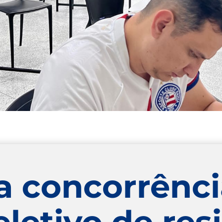
a concorrênci
letivo de res