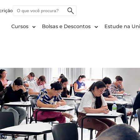
O
crição
que
você
Cursos
Bolsas e Descontos
Estude na Uni
procura?