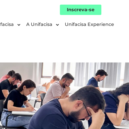
Inscreva-se
facisa
A Unifacisa
Unifacisa Experience