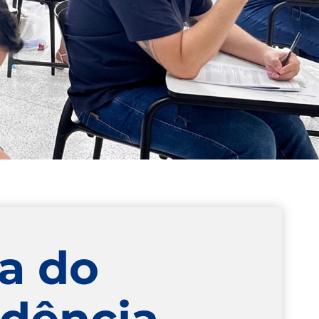
a do
idência