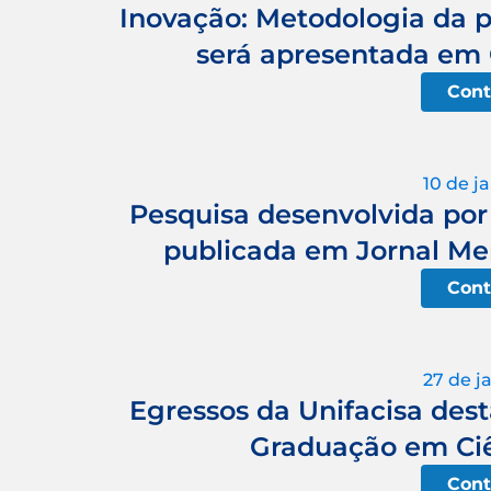
Inovação: Metodologia da 
será apresentada em 
Cont
10 de j
Pesquisa desenvolvida por
publicada em Jornal Me
Cont
27 de j
Egressos da Unifacisa de
Graduação em Ci
Cont