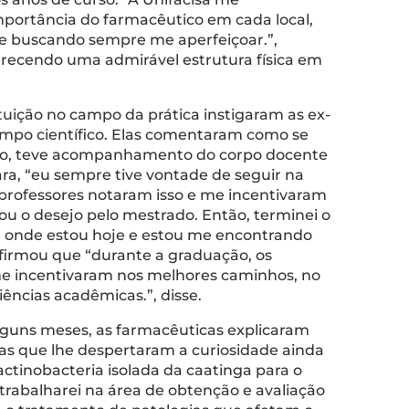
mportância do farmacêutico em cada local,
o e buscando sempre me aperfeiçoar.”,
erecendo uma admirável estrutura física em
tuição no campo da prática instigaram as ex-
mpo científico. Elas comentaram como se
ício, teve acompanhamento do corpo docente
ra, “eu sempre tive vontade de seguir na
 professores notaram isso e me incentivaram
ou o desejo pelo mestrado. Então, terminei o
i. É onde estou hoje e estou me encontrando
afirmou que “durante a graduação, os
me incentivaram nos melhores caminhos, no
ências acadêmicas.”, disse.
lguns meses, as farmacêuticas explicaram
as que lhe despertaram a curiosidade ainda
ctinobacteria isolada da caatinga para o
trabalharei na área de obtenção e avaliação