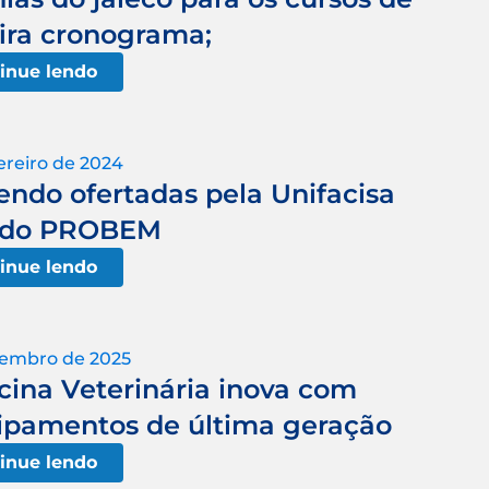
ira cronograma;
inue lendo
ereiro de 2024
endo ofertadas pela Unifacisa
s do PROBEM
inue lendo
tembro de 2025
cina Veterinária inova com
uipamentos de última geração
inue lendo