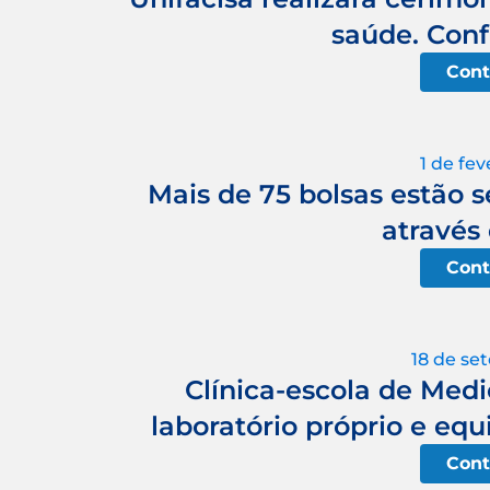
saúde. Conf
Cont
1 de fev
Mais de 75 bolsas estão s
atravé
Cont
18 de se
Clínica-escola de Medi
laboratório próprio e eq
Cont