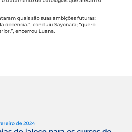
ra o tratamento de patologias que afetam o
ataram quais são suas ambições futuras:
da docência.”, concluiu Sayonara; “quero
rior.”, encerrou Luana.
vereiro de 2024
ias do jaleco para os cursos de