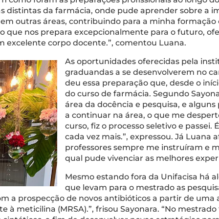
s distintas da farmácia, onde pude aprender sobre a i
ou em outras áreas, contribuindo para a minha formaçã
xo que nos prepara excepcionalmente para o futuro, of
 um excelente corpo docente.”, comentou Luana.
As oportunidades oferecidas pela insti
graduandas a se desenvolverem no ca
deu essa preparação que, desde o in
do curso de farmácia. Segundo Sayona
área da docência e pesquisa, e alguns
a continuar na área, o que me despert
curso, fiz o processo seletivo e passe
cada vez mais.”, expressou. Já Luana 
professores sempre me instruíram e 
qual pude vivenciar as melhores experi
Mesmo estando fora da Unifacisa há a
que levam para o mestrado as pesquis
om a prospecção de novos antibióticos a partir de uma a
 à meticilina (MRSA).”, frisou Sayonara. “No mestrado 