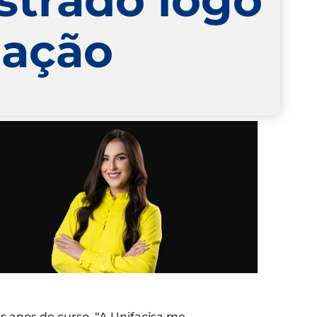
uação
 anos de curso. “A Unifacisa me