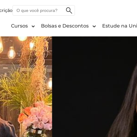
O
crição
que
você
Cursos
Bolsas e Descontos
Estude na Uni
procura?