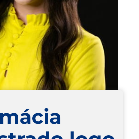
rmácia
trado logo