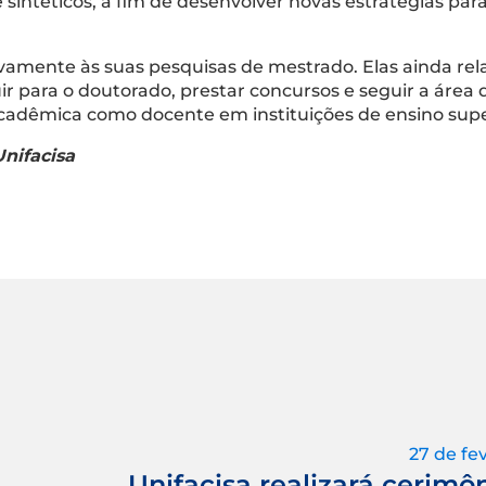
e sintéticos, a fim de desenvolver novas estratégias pa
vamente às suas pesquisas de mestrado. Elas ainda rel
r para o doutorado, prestar concursos e seguir a área 
cadêmica como docente em instituições de ensino supe
nifacisa
27 de fe
Unifacisa realizará cerimôn