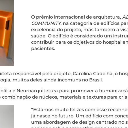
O prêmio internacional de arquitetura,
AD
COMMUNITY
, na categoria de edifícios 
excelência do projeto, mas também a vis
saúde. O edifício é considerado um inst
contribuir para os objetivos do hospital e
pacientes.
iteta responsável pelo projeto, Carolina Gadelha, o ho
logia, muitos deles ainda incomuns no Brasil.
Biofilia e Neuroarquitetura para promover a humanizaç
 e combinação de núcleos, materiais e texturas para cr
“Estamos muito felizes com esse reconh
já nasce no futuro. Um edifício com conce
uma abordagem de design centrado no se