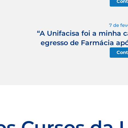
Cont
7 de fev
“A Unifacisa foi a minha c
egresso de Farmácia apó
Cont
os Cursos da 