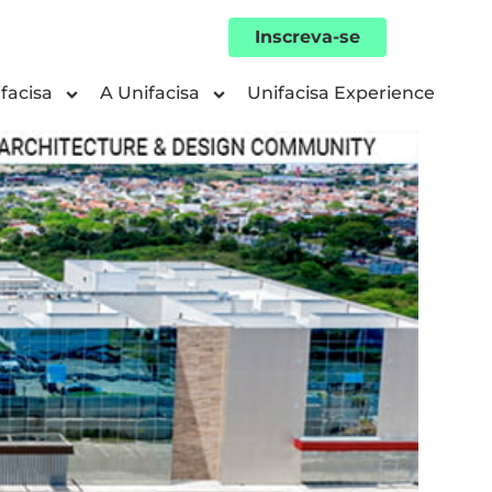
Inscreva-se
facisa
A Unifacisa
Unifacisa Experience