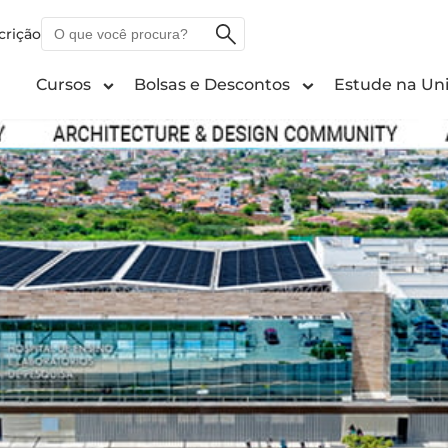
O
crição
que
você
Cursos
Bolsas e Descontos
Estude na Uni
procura?