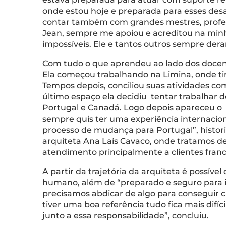
onde estou hoje e preparada para esses desa
contar também com grandes mestres, profess
Jean, sempre me apoiou e acreditou na mi
impossíveis. Ele e tantos outros sempre der
Com tudo o que aprendeu ao lado dos docente
Ela começou trabalhando na Limina, onde tinh
Tempos depois, conciliou suas atividades 
último espaço ela decidiu tentar trabalhar d
Portugal e Canadá. Logo depois apareceu o p
sempre quis ter uma experiência internaciona
processo de mudança para Portugal”, histori
arquiteta Ana Laís Cavaco, onde tratamos de 
atendimento principalmente a clientes frances
A partir da trajetória da arquiteta é possív
humano, além de “preparado e seguro para ir 
precisamos abdicar de algo para conseguir c
tiver uma boa referência tudo fica mais difí
junto a essa responsabilidade”, concluiu.