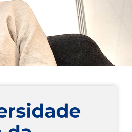
ersidade
a da