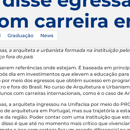
com carreira 
l
Graduação
News
nas, a arquiteta e urbanista formada na instituição pe
o fora do país
a serem referências onde estejam. É baseada em princíp
após dia em investimentos que elevem a educação par
ado por meio dos egressos que obtêm sucesso em progra
o e fora do Brasil. No curso de Arquitetura e Urbanismo
nos com carreiras internacionais, como é o caso de An
nas, a arquiteta ingressou na Unifacisa por meio do PR
 de arquitetura em Portugal, mas sua trajetória a esta
e da região. Poder contar com uma instituição que es
disso é que até no momento mais crítico que vivenciam
oto e isso com certeza fez um grande diferencial na m