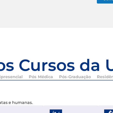
os Cursos da 
presencial
Pós Médica
Pós-Graduação
Residê
xatas e humanas.