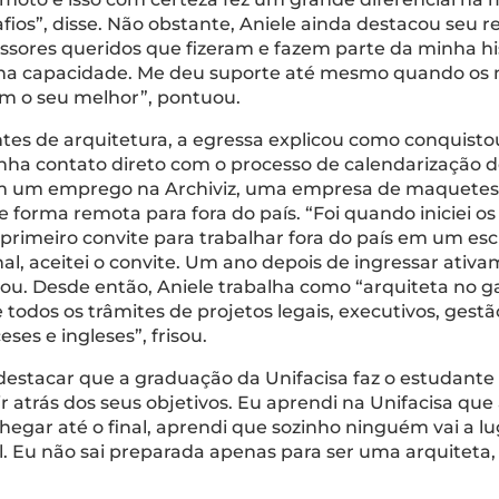
fios”, disse. Não obstante, Aniele ainda destacou seu
ores queridos que fizeram e fazem parte da minha hist
nha capacidade. Me deu suporte até mesmo quando os
am o seu melhor”, pontuou.
s de arquitetura, a egressa explicou como conquistou 
a contato direto com o processo de calendarização de o
com um emprego na Archiviz, uma empresa de maquetes 
e forma remota para fora do país. “Foi quando iniciei os
rimeiro convite para trabalhar fora do país em um esc
l, aceitei o convite. Um ano depois de ingressar ativa
ou. Desde então, Aniele trabalha como “arquiteta no g
todos os trâmites de projetos legais, executivos, gestã
es e ingleses”, frisou.
el destacar que a graduação da Unifacisa faz o estudante
atrás dos seus objetivos. Eu aprendi na Unifacisa que 
hegar até o final, aprendi que sozinho ninguém vai a l
cil. Eu não sai preparada apenas para ser uma arquiteta