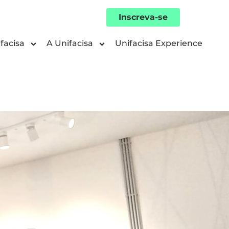
Inscreva-se
facisa
A Unifacisa
Unifacisa Experience