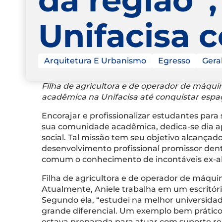
Unifacisa 
Arquitetura E Urbanismo
Egresso
Gera
Filha de agricultora e de operador de máqui
acadêmica na Unifacisa até conquistar espaç
Encorajar e profissionalizar estudantes par
sua comunidade acadêmica, dedica-se dia 
social. Tal missão tem seu objetivo alcanç
desenvolvimento profissional promissor dentr
comum o conhecimento de incontáveis ex-alu
Filha de agricultora e de operador de máqui
Atualmente, Aniele trabalha em um escritório
Segundo ela, “estudei na melhor universidad
grande diferencial. Um exemplo bem prático 
estava preparada para atuar com suporte rem