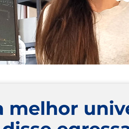
a melhor univ
 disse egress