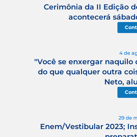
Cerimônia da II Edição 
acontecerá sábado
Cont
4 de a
"Você se enxergar naquilo 
do que qualquer outra cois
Neto, al
Cont
29 de 
Enem/Vestibular 2023; Ins
preparat