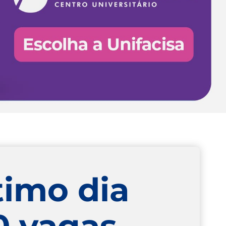
timo dia
0 vagas