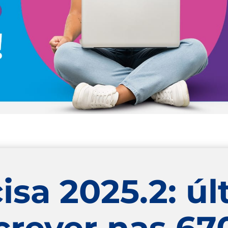
isa 2025.2: úl
screver nas 67