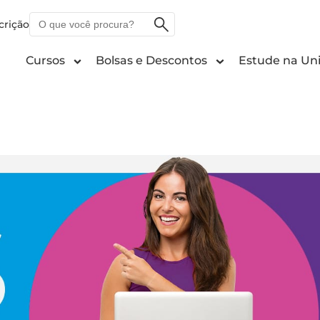
O
crição
que
você
Cursos
Bolsas e Descontos
Estude na Uni
procura?