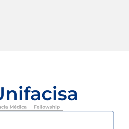
Unifacisa
ncia Médica
Fellowship