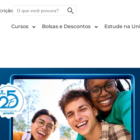
O
crição
que
você
Cursos
Bolsas e Descontos
Estude na Uni
procura?