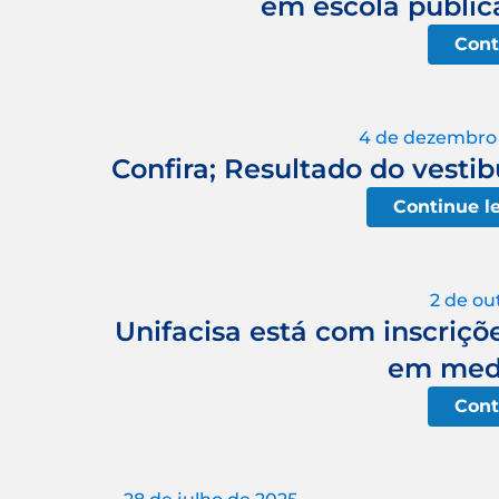
em escola públi
Cont
4 de dezembro
Confira; Resultado do vesti
Continue l
2 de ou
Unifacisa está com inscriçõ
em medi
Cont