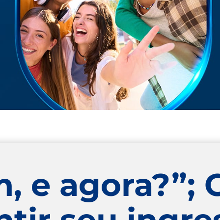
, e agora?”; 
tir seu ingre