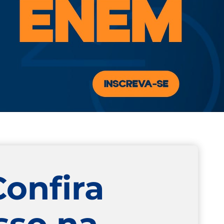
Confira
sso na