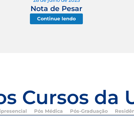
28 de julho de 2025
Nota de Pesar
Continue lendo
os Cursos da 
presencial
Pós Médica
Pós-Graduação
Residê