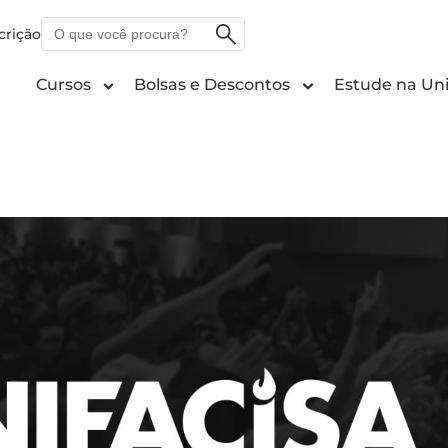
O
crição
que
você
Cursos
Bolsas e Descontos
Estude na Uni
procura?