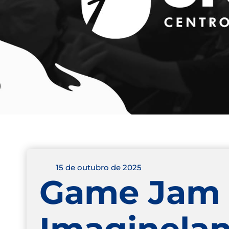
15 de outubro de 2025
Game Jam U
Imaginelan