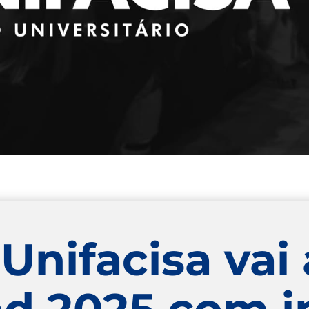
nifacisa vai 
d 2025 com i