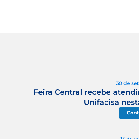
30 de se
Feira Central recebe atend
Unifacisa nest
Cont
15 de j