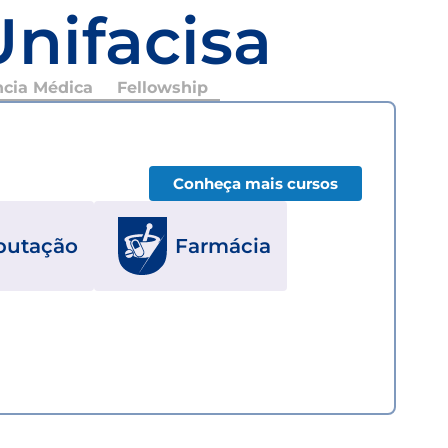
Unifacisa
ncia Médica
Fellowship
Conheça mais cursos
putação
Farmácia