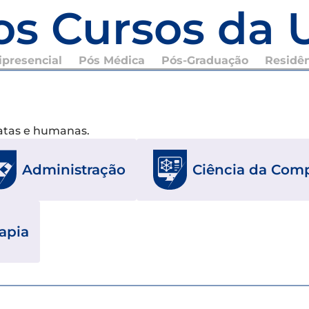
os Cursos da 
presencial
Pós Médica
Pós-Graduação
Residê
xatas e humanas.
Ciência da Com
Administração
rapia