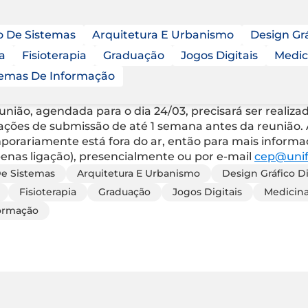
o De Sistemas
Arquitetura E Urbanismo
Design Grá
a
Fisioterapia
Graduação
Jogos Digitais
Medic
temas De Informação
ão, agendada para o dia 24/03, precisará ser realizada
ntações de submissão de até 1 semana antes da reunião. 
rariamente está fora do ar, então para mais informaçõ
apenas ligação), presencialmente ou por e-mail
cep@unif
De Sistemas
Arquitetura E Urbanismo
Design Gráfico Di
Fisioterapia
Graduação
Jogos Digitais
Medicin
formação