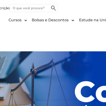
O
crição
que
você
Cursos
Bolsas e Descontos
Estude na Uni
procura?