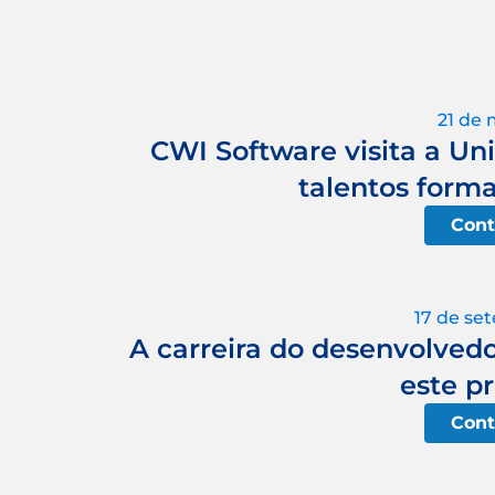
21 de 
CWI Software visita a Un
talentos forma
Cont
17 de se
A carreira do desenvolvedor
este pr
Cont