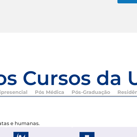
os Cursos da 
presencial
Pós Médica
Pós-Graduação
Residê
xatas e humanas.