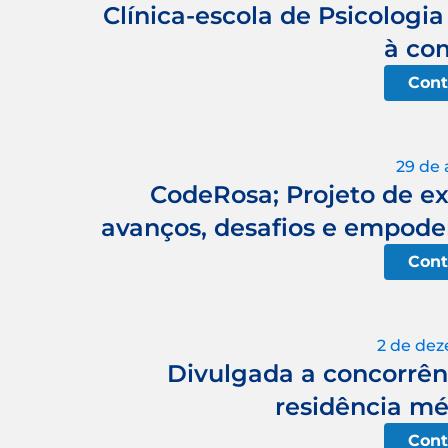
Clínica-escola de Psicologi
à co
Cont
29 de 
CodeRosa; Projeto de ex
avanços, desafios e empode
Cont
2 de de
Divulgada a concorrênc
residência mé
Cont