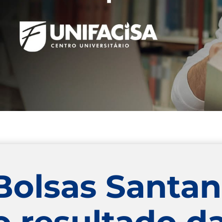
olsas Santan
o resultado d