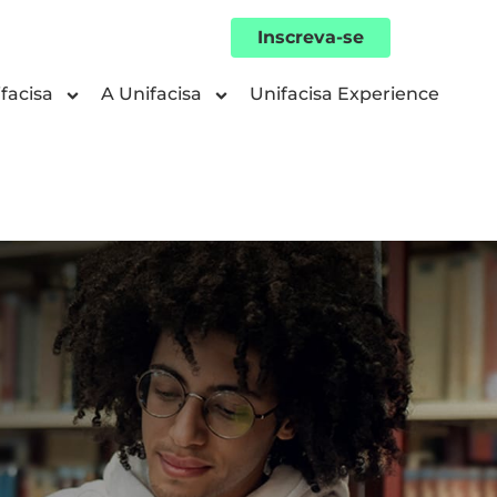
Inscreva-se
facisa
A Unifacisa
Unifacisa Experience