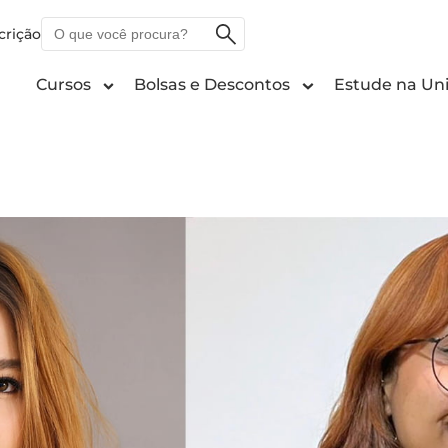
O
crição
que
você
Cursos
Bolsas e Descontos
Estude na Uni
procura?