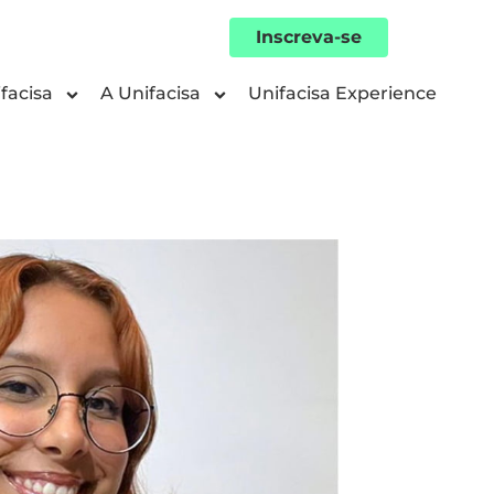
Inscreva-se
facisa
A Unifacisa
Unifacisa Experience