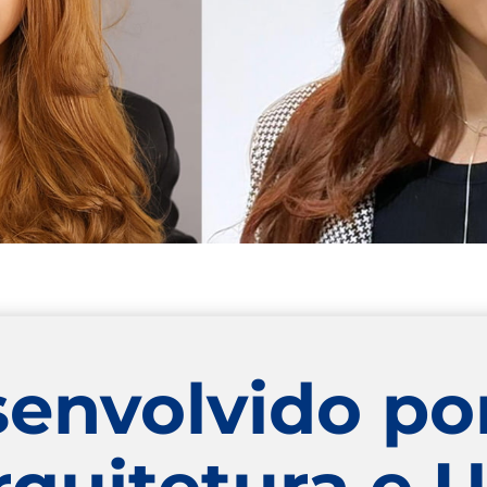
senvolvido po
rquitetura e 