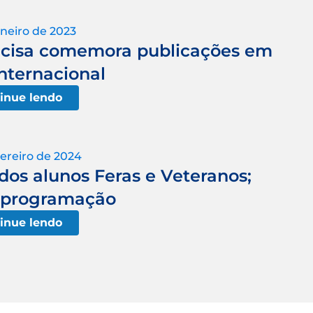
aneiro de 2023
acisa comemora publicações em
internacional
inue lendo
vereiro de 2024
os alunos Feras e Veteranos;
a programação
inue lendo