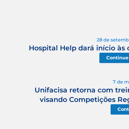
28 de setemb
Hospital Help dará início às 
Continue
7 de m
Unifacisa retorna com trei
visando Competições Regi
Cont