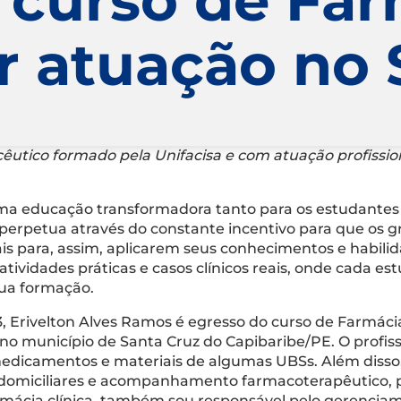
or atuação n
acêutico formado pela Unifacisa e com atuação profissio
 uma educação transformadora tanto para os estudantes
 perpetua através do constante incentivo para que os
s para, assim, aplicarem seus conhecimentos e habilid
tividades práticas e casos clínicos reais, onde cada e
sua formação.
Erivelton Alves Ramos é egresso do curso de Farmácia 
o município de Santa Cruz do Capibaribe/PE. O profissi
medicamentos e materiais de algumas UBSs. Além diss
as domiciliares e acompanhamento farmacoterapêutico, 
farmácia clínica, também sou responsável pelo gerenci