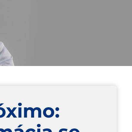
óximo:
mácia se