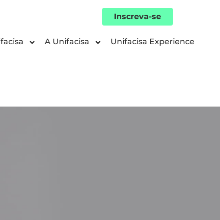
Inscreva-se
facisa
A Unifacisa
Unifacisa Experience