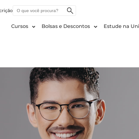
O
crição
que
você
Cursos
Bolsas e Descontos
Estude na Uni
procura?