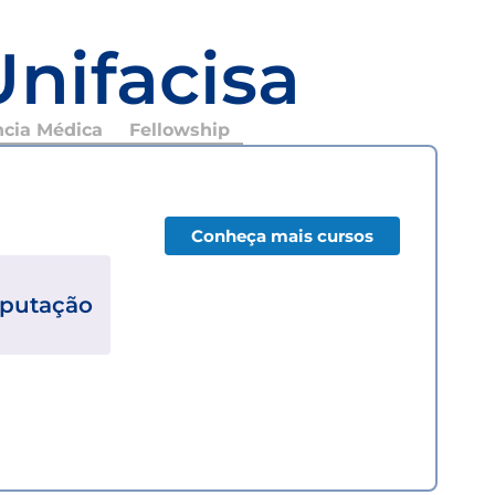
Unifacisa
ncia Médica
Fellowship
Conheça mais cursos
mputação