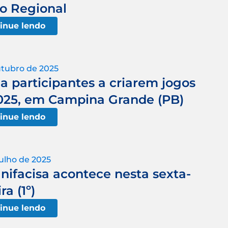
o Regional
inue lendo
utubro de 2025
 participantes a criarem jogos
025, em Campina Grande (PB)
inue lendo
julho de 2025
ifacisa acontece nesta sexta-
ira (1º)
inue lendo