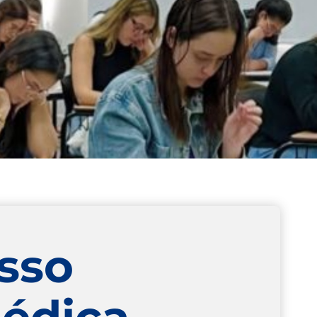
esso
Médica