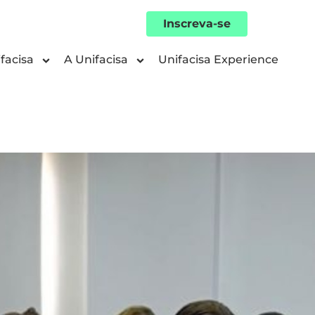
Inscreva-se
facisa
A Unifacisa
Unifacisa Experience