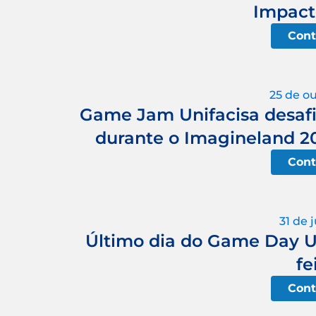
Impact
Cont
25 de o
Game Jam Unifacisa desafia
durante o Imagineland 2
Cont
31 de 
Último dia do Game Day Un
fe
Cont