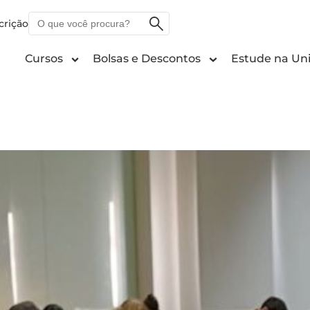
O
crição
que
você
Cursos
Bolsas e Descontos
Estude na Uni
procura?