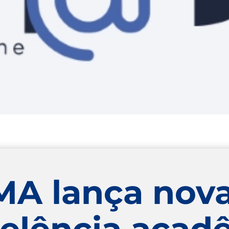
MA lança nova
celência aca