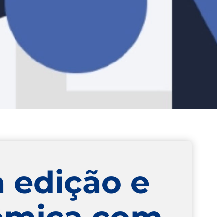
 edição e
dêmica com