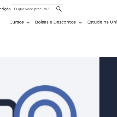
O
crição
que
você
Cursos
Bolsas e Descontos
Estude na Uni
procura?