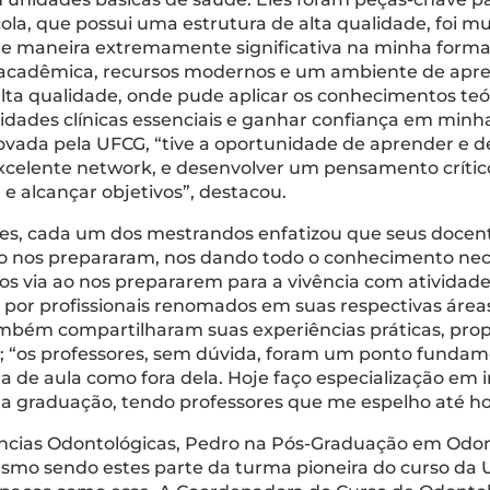
ola, que possui uma estrutura de alta qualidade, foi mu
de maneira extremamente significativa na minha formaç
cadêmica, recursos modernos e um ambiente de aprend
lta qualidade, onde pude aplicar os conhecimentos teó
lidades clínicas essenciais e ganhar confiança em min
rovada pela UFCG, “tive a oportunidade de aprender e 
celente network, e desenvolver um pensamento crítico 
e alcançar objetivos”, destacou.
s, cada um dos mestrandos enfatizou que seus docentes
o nos prepararam, nos dando todo o conhecimento nece
 via ao nos prepararem para a vivência com atividades 
por profissionais renomados em suas respectivas áreas
ém compartilharam suas experiências práticas, propor
o; “os professores, sem dúvida, foram um ponto fundam
a de aula como fora dela. Hoje faço especialização em 
a graduação, tendo professores que me espelho até ho
iências Odontológicas, Pedro na Pós-Graduação em Odo
mo sendo estes parte da turma pioneira do curso da Un