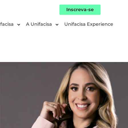
Inscreva-se
facisa
A Unifacisa
Unifacisa Experience