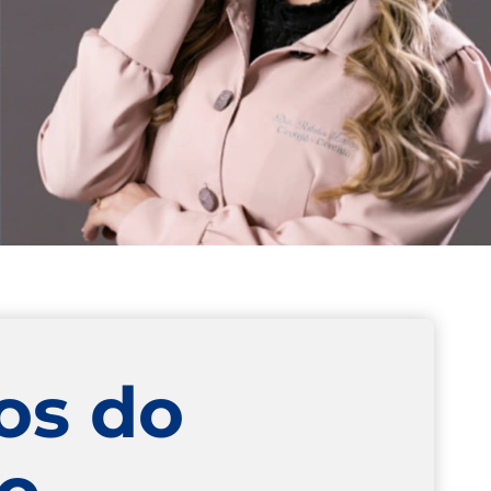
os do
ão