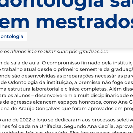
 em mestrado
ontologia
 os alunos irão realizar suas pós-graduações
ém da sala de aula. O compromisso firmado pela institu
trabalho atual desde o primeiro semestre da graduação
onde são desenvolvidas as preparações necessárias par
 de Odontologia da instituição, a premissa não foge de
 estrutura laboratorial e clínica completas. Além disso
ra os alunos – desenvolverem a multidisciplinaridade e
s de egressos alcancem espaços honrosos, como Ana Ce
rena de Araújo Gonçalves que foram aprovados em pr
 ano de 2022 e logo se dedicaram aos processos seleti
lhes foi dada na Unifacisa. Segundo Ana Cecília, apro
m unidades básicas de saúde. Eles foram peças-chave p