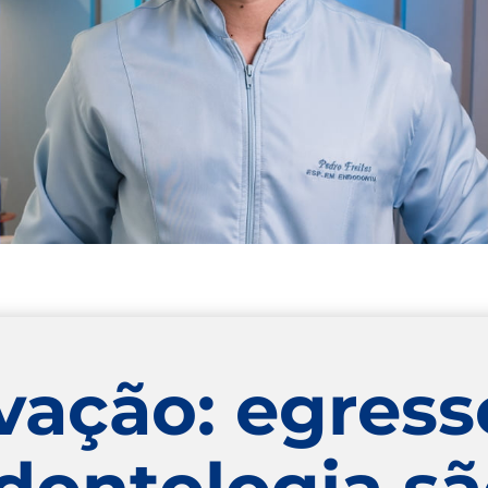
ovação: egress
dontologia s