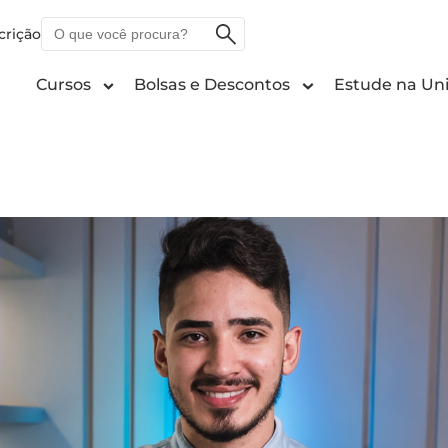
O
crição
que
você
Cursos
Bolsas e Descontos
Estude na Uni
procura?