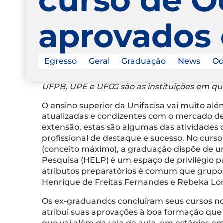
aprovados
Egresso
Geral
Graduação
News
Od
UFPB, UPE e UFCG são as instituições em que
O ensino superior da Unifacisa vai muito al
atualizadas e condizentes com o mercado de 
extensão, estas são algumas das atividades 
profissional de destaque e sucesso. No curso
(conceito máximo), a graduação dispõe de uma
Pesquisa (HELP) é um espaço de privilégio pa
atributos preparatórios é comum que grupo
Henrique de Freitas Fernandes e Rebeka Lo
Os ex-graduandos concluíram seus cursos no
atribui suas aprovações à boa formação que 
que vai além da sala de aula, em estágios e