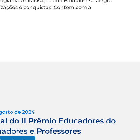
ia da Unifacisa, Luana Balduíno, se alegra
lizações e conquistas. Contem com a
gosto de 2024
tal do II Prêmio Educadores do
adores e Professores