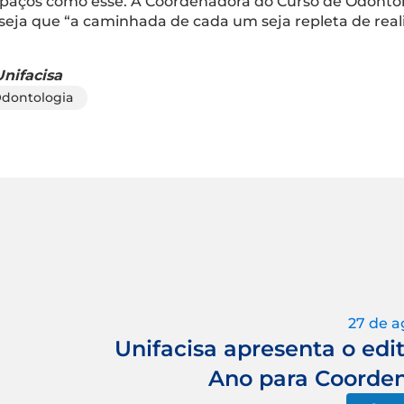
paços como esse. A Coordenadora do Curso de Odontolog
eseja que “a caminhada de cada um seja repleta de rea
nifacisa
dontologia
27 de a
Unifacisa apresenta o edi
Ano para Coorden