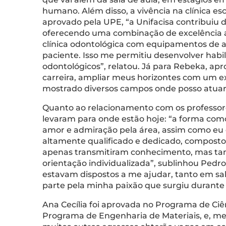
humano. Além disso, a vivência na clínica esc
aprovado pela UPE, “a Unifacisa contribuiu 
oferecendo uma combinação de excelência a
clínica odontológica com equipamentos de a
paciente. Isso me permitiu desenvolver habi
odontológicos”, relatou. Já para Rebeka, ap
carreira, ampliar meus horizontes com um ex
mostrado diversos campos onde posso atuar 
Quanto ao relacionamento com os professore
levaram para onde estão hoje: “a forma com
amor e admiração pela área, assim como eu os
altamente qualificado e dedicado, composto 
apenas transmitiram conhecimento, mas tamb
orientação individualizada”, sublinhou Pedr
estavam dispostos a me ajudar, tanto em sal
parte pela minha paixão que surgiu durante 
Ana Cecília foi aprovada no Programa de C
Programa de Engenharia de Materiais, e, mes