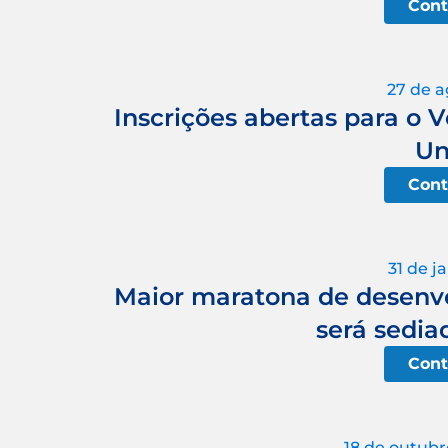
Cont
27 de a
Inscrições abertas para o V
Un
Cont
31 de j
Maior maratona de desen
será sedia
Cont
18 de outubr