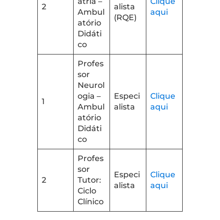
atria –
Clique
2
alista
Ambul
aqui
(RQE)
atório
Didáti
co
Profes
sor
Neurol
ogia –
Especi
Clique
1
Ambul
alista
aqui
atório
Didáti
co
Profes
sor
Especi
Clique
2
Tutor:
alista
aqui
Ciclo
Clínico