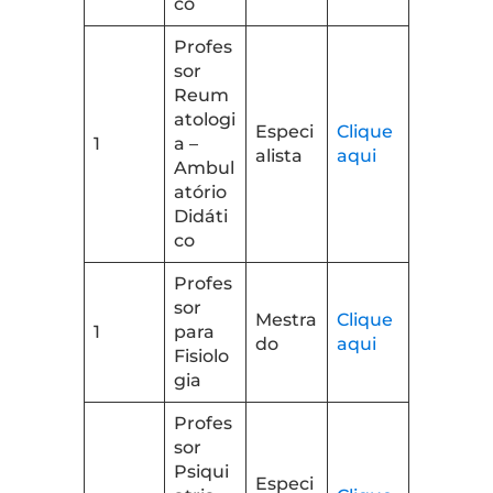
co
Profes
sor
Reum
atologi
Especi
Clique
1
a –
alista
aqui
Ambul
atório
Didáti
co
Profes
sor
Mestra
Clique
1
para
do
aqui
Fisiolo
gia
Profes
sor
Psiqui
Especi