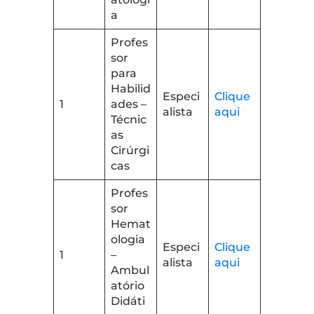
a
Profes
sor
para
Habilid
Especi
Clique
1
ades –
alista
aqui
Técnic
as
Cirúrgi
cas
Profes
sor
Hemat
ologia
Especi
Clique
1
–
alista
aqui
Ambul
atório
Didáti