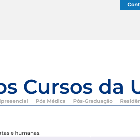
Cont
os Cursos da 
presencial
Pós Médica
Pós-Graduação
Residê
xatas e humanas.