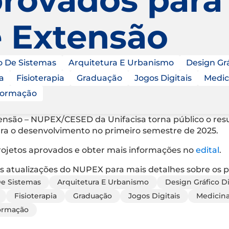
 e Extensão
o De Sistemas
Arquitetura E Urbanismo
Design Grá
a
Fisioterapia
Graduação
Jogos Digitais
Medic
formação
nsão – NUPEX/CESED da Unifacisa torna público o resul
para o desenvolvimento no primeiro semestre de 2025.
projetos aprovados e obter mais informações no
edital
.
 atualizações do NUPEX para mais detalhes sobre os p
De Sistemas
Arquitetura E Urbanismo
Design Gráfico Di
Fisioterapia
Graduação
Jogos Digitais
Medicin
formação