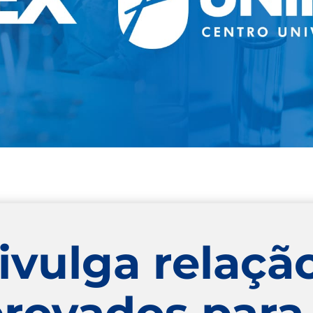
ivulga relaçã
provados para 