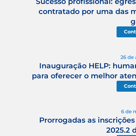
Sucesso profissional: egres
contratado por uma das m
g
Cont
26 de 
Inauguração HELP: human
para oferecer o melhor at
Cont
6 de 
Prorrogadas as inscrições
2025.2 