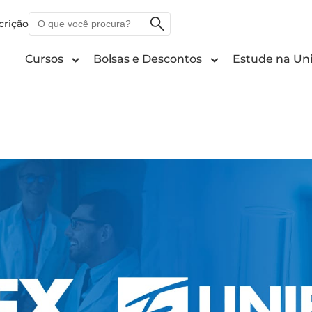
O
crição
que
você
Cursos
Bolsas e Descontos
Estude na Uni
procura?