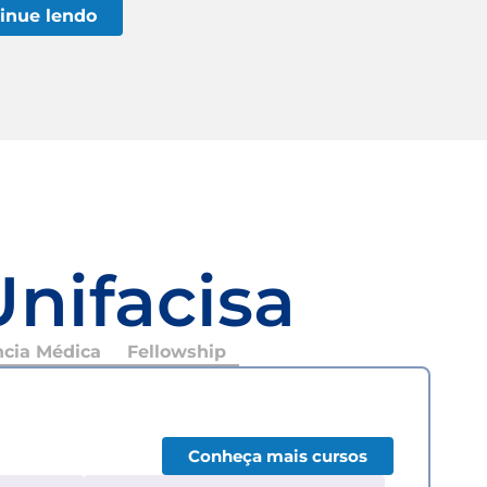
inue lendo
Unifacisa
ncia Médica
Fellowship
Conheça mais cursos