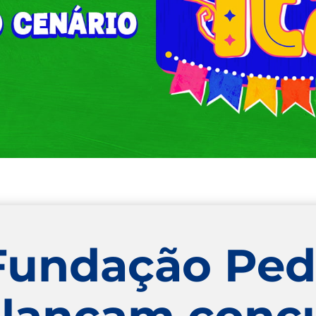
 Fundação Pe
 lançam conc