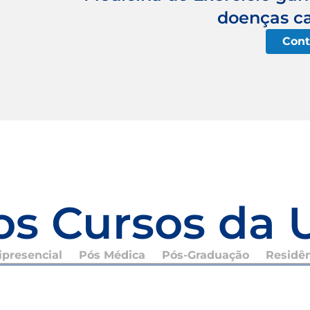
doenças ca
Cont
os Cursos da 
presencial
Pós Médica
Pós-Graduação
Residê