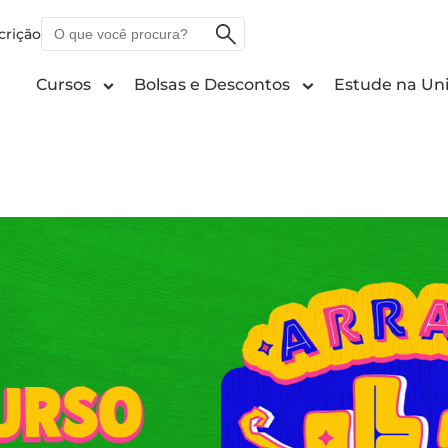
O
crição
que
você
Cursos
Bolsas e Descontos
Estude na Uni
procura?