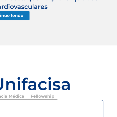
rdiovasculares
inue lendo
Unifacisa
ncia Médica
Fellowship