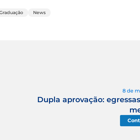
Graduação
News
8 de m
Dupla aprovação: egressas
me
Cont