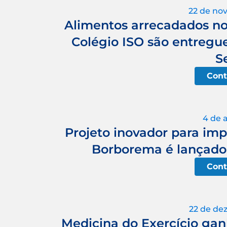
22 de no
Alimentos arrecadados no 
Colégio ISO são entreg
S
Cont
4 de a
Projeto inovador para imp
Borborema é lançado 
Cont
22 de de
Medicina do Exercício ga