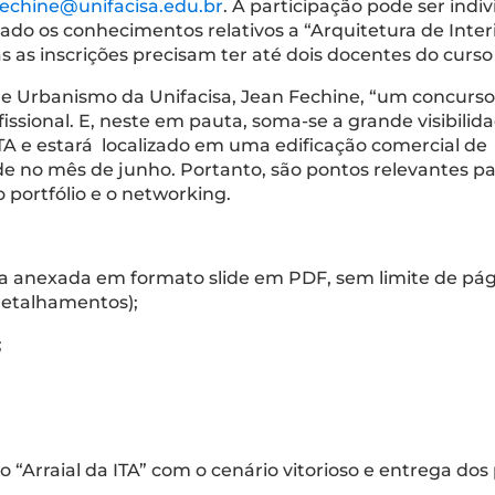
fechine@unifacisa.edu.br
. A participação pode ser ind
o os conhecimentos relativos a “Arquitetura de Interio
 as inscrições precisam ter até dois docentes do curs
 e Urbanismo da Unifacisa, Jean Fechine, “um concurs
ssional. E, neste em pauta, soma-se a grande visibilid
TA e estará localizado em uma edificação comercial de 
de no mês de junho. Portanto, são pontos relevantes p
 portfólio e o networking.
a anexada em formato slide em PDF, sem limite de pági
 detalhamentos);
;
“Arraial da ITA” com o cenário vitorioso e entrega dos