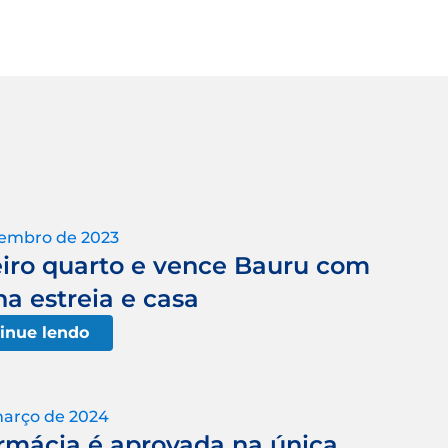
vembro de 2023
eiro quarto e vence Bauru com
a estreia e casa
inue lendo
março de 2024
rmácia é aprovada na única