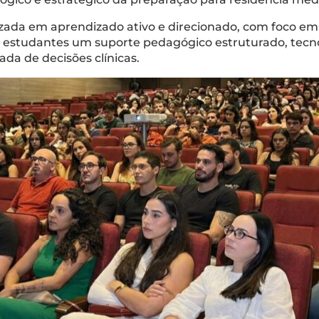
zada em aprendizado ativo e direcionado, com foco em 
os estudantes um suporte pedagógico estruturado, tecno
da de decisões clínicas.