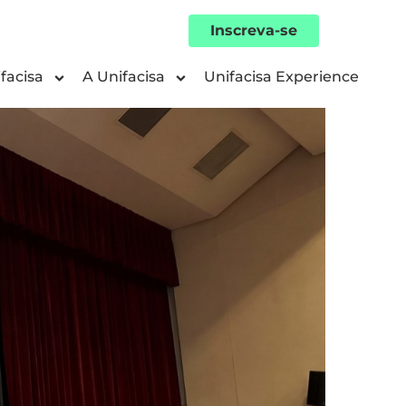
Inscreva-se
facisa
A Unifacisa
Unifacisa Experience