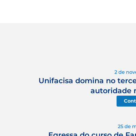
2 de no
Unifacisa domina no terc
autoridade n
Cont
25 de 
Egressa do curso de Fa