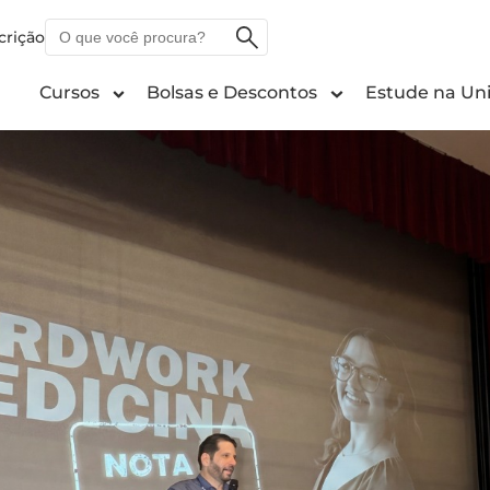
O
crição
que
você
Cursos
Bolsas e Descontos
Estude na Uni
procura?