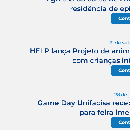
residência de ep
Cont
19 de se
HELP lança Projeto de anim
com crianças in
Cont
28 de 
Game Day Unifacisa receb
para feira ime
Cont