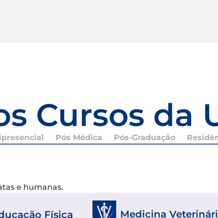
os Cursos da 
presencial
Pós Médica
Pós-Graduação
Residê
xatas e humanas.
Medicina Veterinár
ducação Física