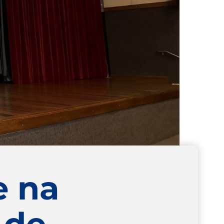
e na
 de