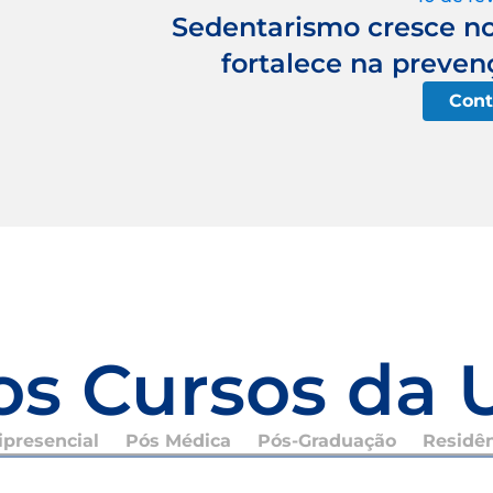
Sedentarismo cresce no 
fortalece na preven
Cont
os Cursos da 
presencial
Pós Médica
Pós-Graduação
Residê