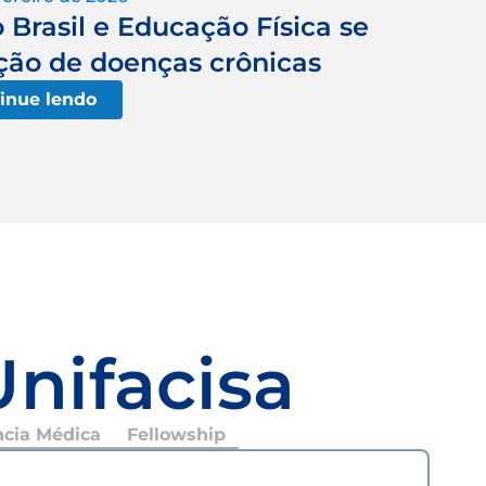
Brasil e Educação Física se
ção de doenças crônicas
inue lendo
Unifacisa
ncia Médica
Fellowship