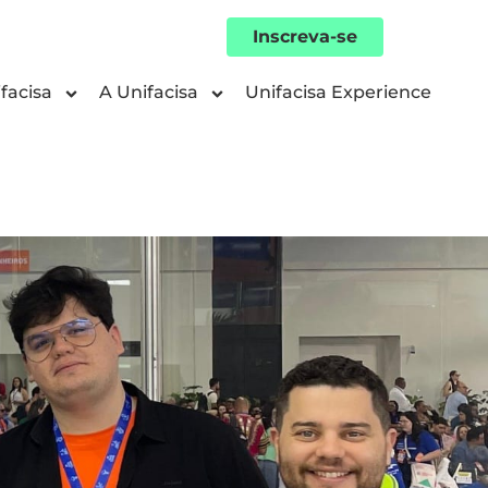
Inscreva-se
facisa
A Unifacisa
Unifacisa Experience