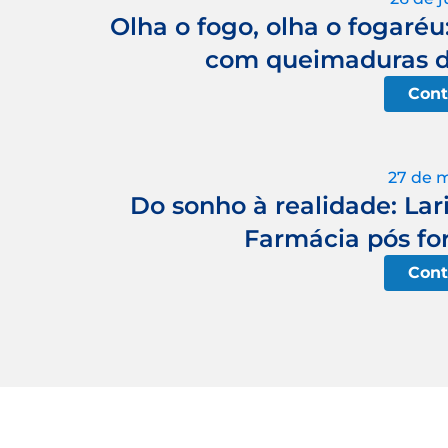
Olha o fogo, olha o fogaré
com queimaduras du
Cont
27 de 
Do sonho à realidade: Lari
Farmácia pós fo
Cont