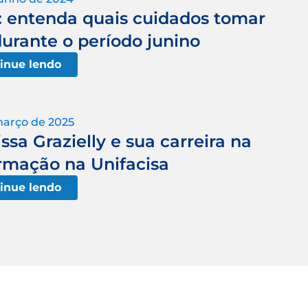
u: entenda quais cuidados tomar
rante o período junino
inue lendo
março de 2025
ssa Grazielly e sua carreira na
rmação na Unifacisa
inue lendo