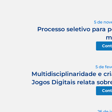
5 de no
Processo seletivo para 
m
Cont
5 de fev
Multidisciplinaridade e cr
Jogos Digitais relata sobr
Cont
26 de 