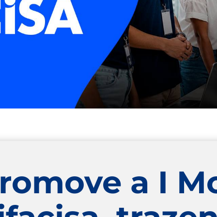
promove a I M
facisa, traze