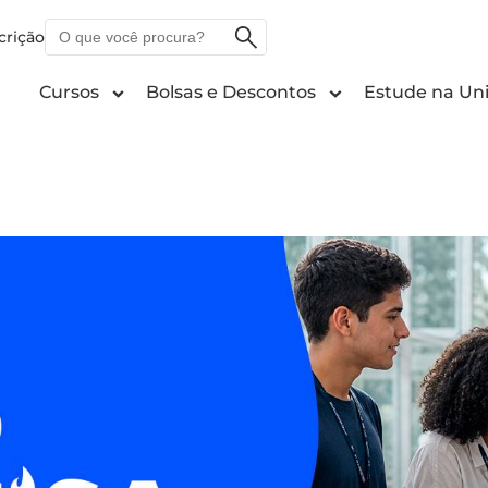
O
crição
que
você
Cursos
Bolsas e Descontos
Estude na Uni
procura?