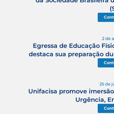
da Sociedade Brasileira 
(
Cont
2 de 
Egressa de Educação Físi
destaca sua preparação du
Cont
25 de 
Unifacisa promove imers
Urgência, E
Cont