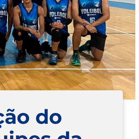
ição do
uipes da