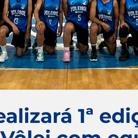
ealizará 1ª ed
 Vôlei com eq