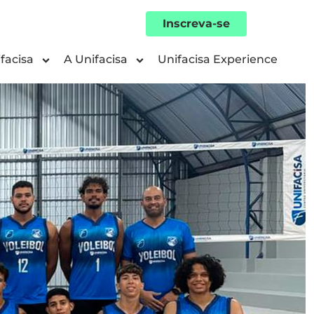
Inscreva-se
facisa
A Unifacisa
Unifacisa Experience