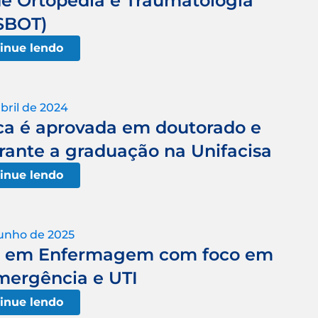
de Ortopedia e Traumatologia
SBOT)
inue lendo
abril de 2024
ca é aprovada em doutorado e
rante a graduação na Unifacisa
inue lendo
junho de 2025
ão em Enfermagem com foco em
mergência e UTI
inue lendo