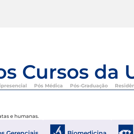
os Cursos da 
presencial
Pós Médica
Pós-Graduação
Residê
xatas e humanas.
s Gerenciais
Biomedicina