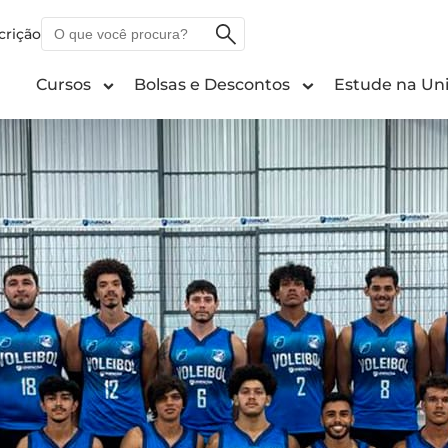
O
crição
que
você
Cursos
Bolsas e Descontos
Estude na Uni
procura?