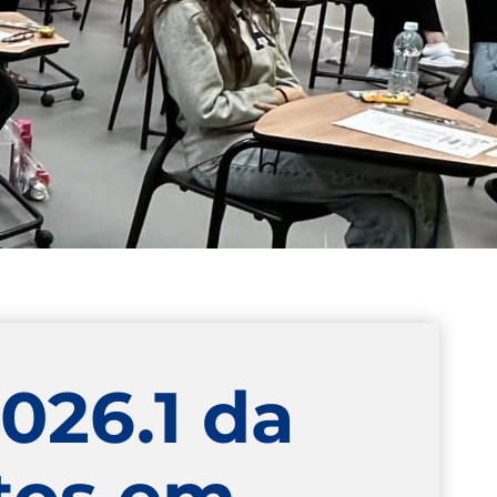
026.1 da
tos em