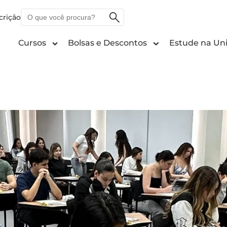
O
crição
que
você
Cursos
Bolsas e Descontos
Estude na Uni
procura?