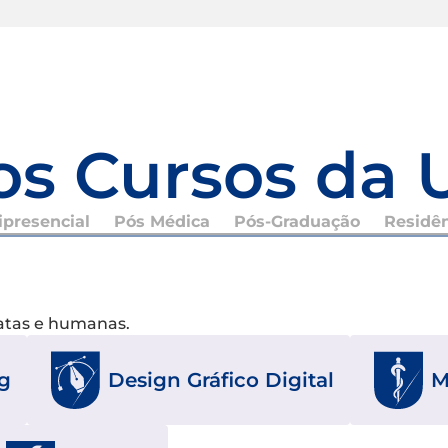
os Cursos da 
presencial
Pós Médica
Pós-Graduação
Residê
xatas e humanas.
g
Design Gráfico Digital
M