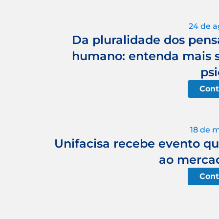
24 de a
Da pluralidade dos pe
humano: entenda mais s
psi
Cont
18 de 
Unifacisa recebe evento qu
ao mercad
Cont