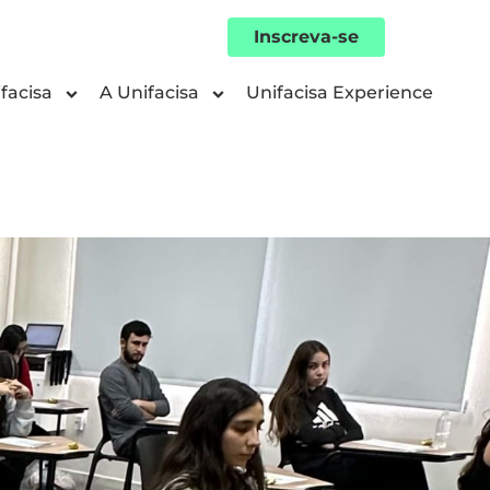
Inscreva-se
facisa
A Unifacisa
Unifacisa Experience