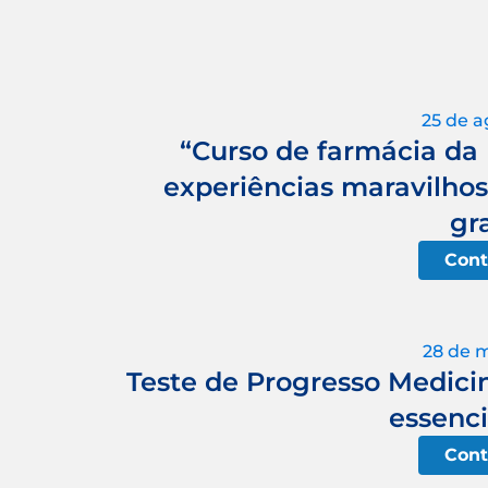
25 de a
“Curso de farmácia da
experiências maravilhos
gr
Cont
28 de 
Teste de Progresso Medicin
essenci
Cont