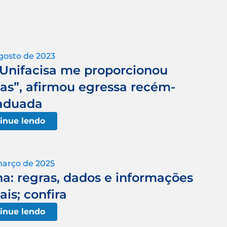
gosto de 2023
 Unifacisa me proporcionou
as”, afirmou egressa recém-
aduada
inue lendo
março de 2025
a: regras, dados e informações
ais; confira
inue lendo