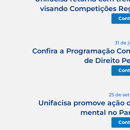
visando Competições Regi
Cont
31 de 
Confira a Programação Comp
de Direito P
Cont
25 de se
Unifacisa promove ação d
mental no Pa
Cont