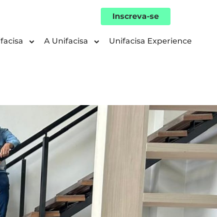
Inscreva-se
facisa
A Unifacisa
Unifacisa Experience