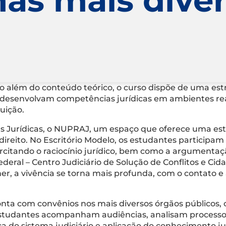
o além do conteúdo teórico, o curso dispõe de uma estru
 e desenvolvam competências jurídicas em ambientes re
tuição.
s Jurídicas, o NUPRAJ, um espaço que oferece uma est
direito. No Escritório Modelo, os estudantes particip
ercitando o raciocínio jurídico, bem como a argumenta
deral – Centro Judiciário de Solução de Conflitos e Cida
her, a vivência se torna mais profunda, com o contato e
conta com convênios nos mais diversos órgãos públicos, 
estudantes acompanham audiências, analisam processos e
ca do sistema judiciário e aplicação do conhecimento ju