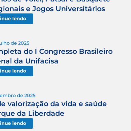
onais e Jogos Universitários
inue lendo
julho de 2025
leta do I Congresso Brasileiro
enal da Unifacisa
inue lendo
tembro de 2025
e valorização da vida e saúde
rque da Liberdade
inue lendo