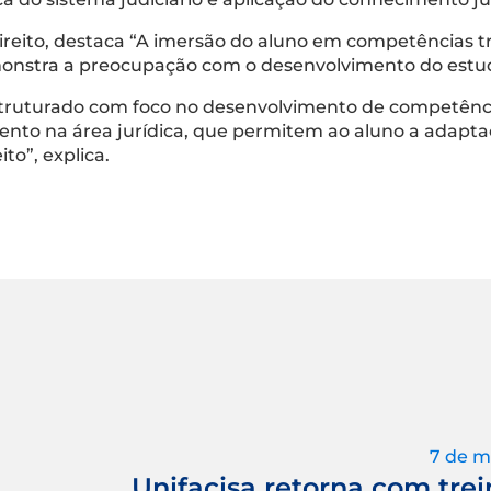
reito, destaca “A imersão do aluno em competências 
demonstra a preocupação com o desenvolvimento do estu
struturado com foco no desenvolvimento de competênc
mento na área jurídica, que permitem ao aluno a adapta
to”, explica.
7 de m
Unifacisa retorna com trei