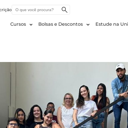
O
crição
que
você
Cursos
Bolsas e Descontos
Estude na Uni
procura?