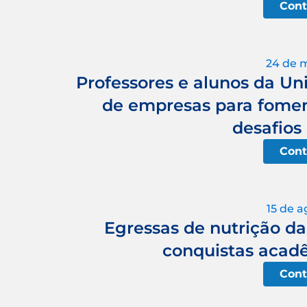
Cont
24 de 
Professores e alunos da Un
de empresas para foment
desafios
Cont
15 de a
Egressas de nutrição d
conquistas acadê
Cont