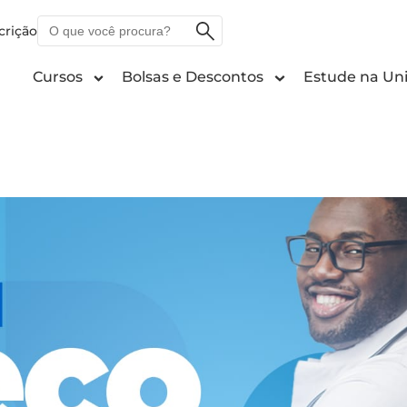
O
crição
que
você
Cursos
Bolsas e Descontos
Estude na Uni
procura?