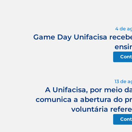
4 de a
Game Day Unifacisa recebe
ensi
Cont
13 de a
A Unifacisa, por meio d
comunica a abertura do pr
voluntária refer
Cont