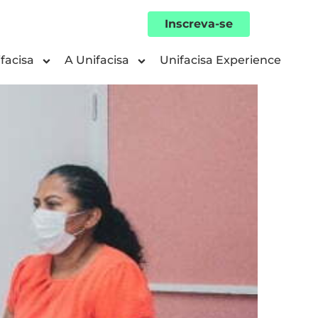
Inscreva-se
facisa
A Unifacisa
Unifacisa Experience