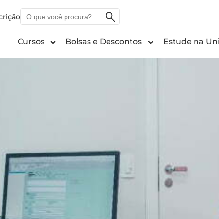
O
crição
que
você
Cursos
Bolsas e Descontos
Estude na Uni
procura?