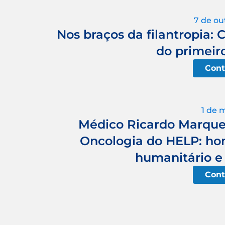
7 de ou
Nos braços da filantropia: 
do primeir
Cont
1 de 
Médico Ricardo Marques
Oncologia do HELP: ho
humanitário e 
Cont