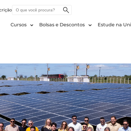
O
crição
que
você
Cursos
Bolsas e Descontos
Estude na Uni
procura?