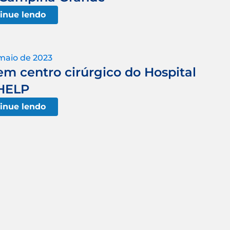
inue lendo
maio de 2023
em centro cirúrgico do Hospital
HELP
inue lendo