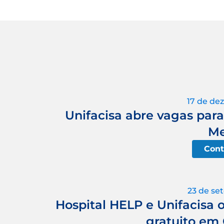
17 de de
Unifacisa abre vagas par
Me
Cont
23 de se
Hospital HELP e Unifacisa
gratuito em