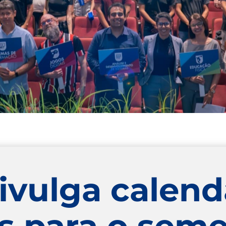
ivulga calend
 para o seme