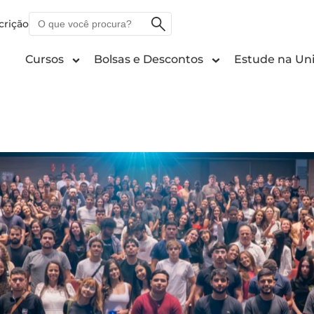
O
crição
que
você
Cursos
Bolsas e Descontos
Estude na Uni
procura?