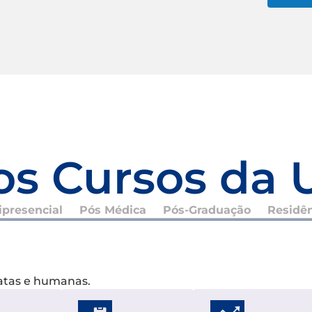
os Cursos da 
presencial
Pós Médica
Pós-Graduação
Residê
xatas e humanas.