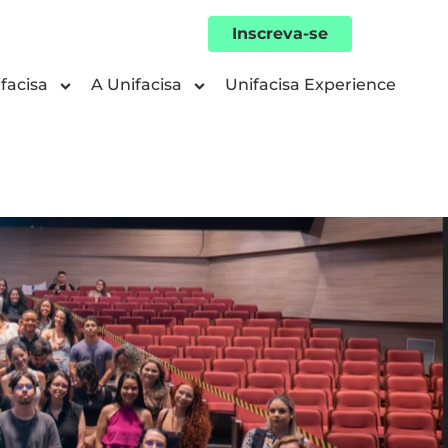
Inscreva-se
facisa
A Unifacisa
Unifacisa Experience