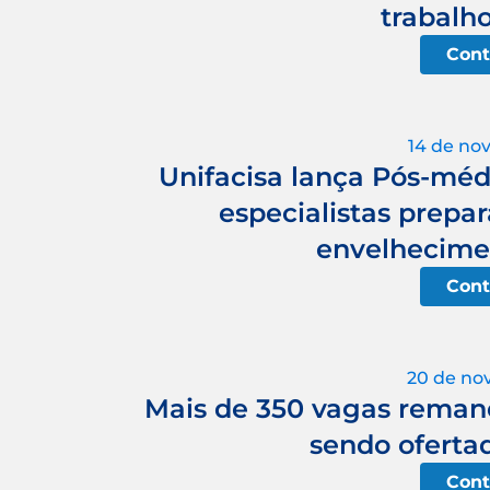
trabalh
Cont
14 de no
Unifacisa lança Pós-méd
especialistas prepar
envelhecime
Cont
20 de no
Mais de 350 vagas remane
sendo ofertad
Cont