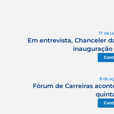
17 de j
Em entrevista, Chanceler d
inauguração 
Cont
8 de a
Fórum de Carreiras acont
quinta
Cont