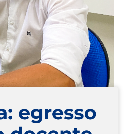
a: egresso
o docente