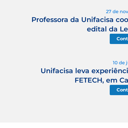
27 de no
Professora da Unifacisa c
edital da L
Cont
10 de 
Unifacisa leva experiênci
FETECH, em Ca
Cont