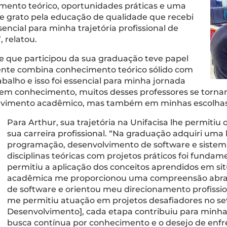
mento teórico, oportunidades práticas e uma
e grato pela educação de qualidade que recebi
encial para minha trajetória profissional de
, relatou.
 que participou da sua graduação teve papel
nte combina conhecimento teórico sólido com
balho e isso foi essencial para minha jornada
irem conhecimento, muitos desses professores se torna
imento acadêmico, mas também em minhas escolhas de 
Para Arthur, sua trajetória na Unifacisa lhe permiti
sua carreira profissional. “Na graduação adquiri um
programação, desenvolvimento de software e siste
disciplinas teóricas com projetos práticos foi fund
permitiu a aplicação dos conceitos aprendidos em si
acadêmica me proporcionou uma compreensão abra
de software e orientou meu direcionamento profiss
me permitiu atuação em projetos desafiadores no set
Desenvolvimento], cada etapa contribuiu para minh
busca contínua por conhecimento e o desejo de enfre