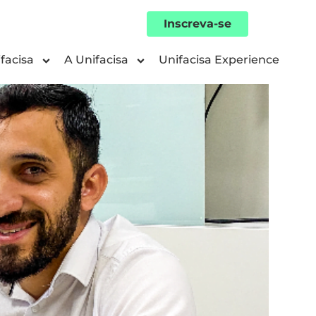
Inscreva-se
facisa
A Unifacisa
Unifacisa Experience