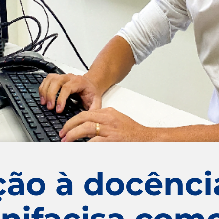
ão à docênci
Unifacisa com