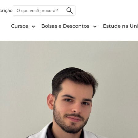
O
crição
que
você
Cursos
Bolsas e Descontos
Estude na Uni
procura?