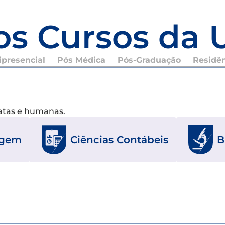
os Cursos da 
presencial
Pós Médica
Pós-Graduação
Residê
xatas e humanas.
agem
Ciências Contábeis
B