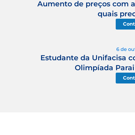
Aumento de preços com a 
quais pre
Cont
6 de ou
Estudante da Unifacisa c
Olimpíada Parai
Cont