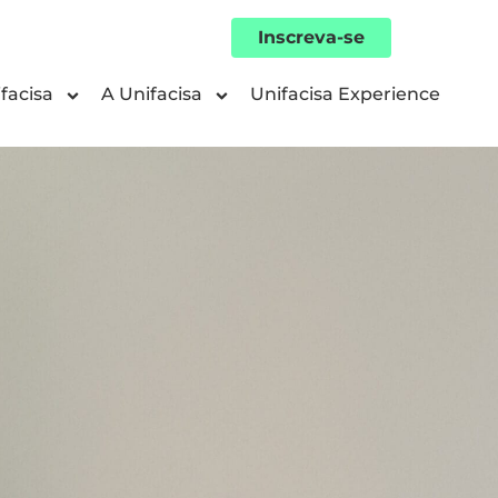
Inscreva-se
facisa
A Unifacisa
Unifacisa Experience