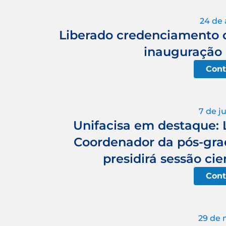
24 de 
Liberado credenciamento 
inauguração 
Cont
7 de j
Unifacisa em destaque: L
Coordenador da pós-gra
presidirá sessão cie
Cont
29 de 