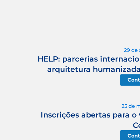
29 de 
HELP: parcerias internaci
arquitetura humanizada 
Cont
25 de 
Inscrições abertas para o 
C
Cont