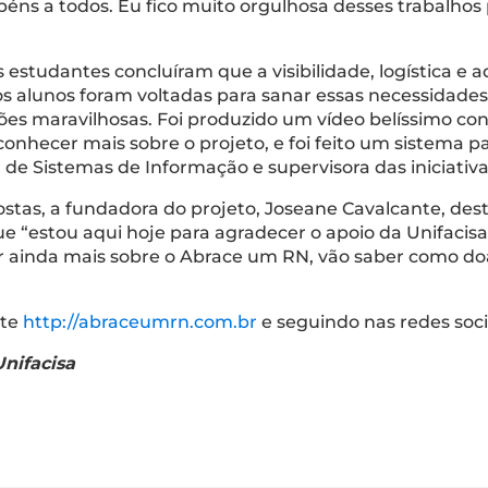
béns a todos. Eu fico muito orgulhosa desses trabalho
 estudantes concluíram que a visibilidade, logística e
elos alunos foram voltadas para sanar essas necessidade
 maravilhosas. Foi produzido um vídeo belíssimo contan
onhecer mais sobre o projeto, e foi feito um sistema pa
de Sistemas de Informação e supervisora das iniciativ
stas, a fundadora do projeto, Joseane Cavalcante, de
o que “estou aqui hoje para agradecer o apoio da Unifac
 ainda mais sobre o Abrace um RN, vão saber como doar
ite
http://abraceumrn.com.br
e seguindo nas redes soc
nifacisa