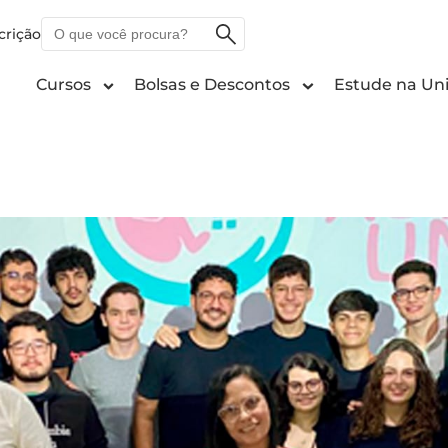
O
crição
que
você
Cursos
Bolsas e Descontos
Estude na Uni
procura?