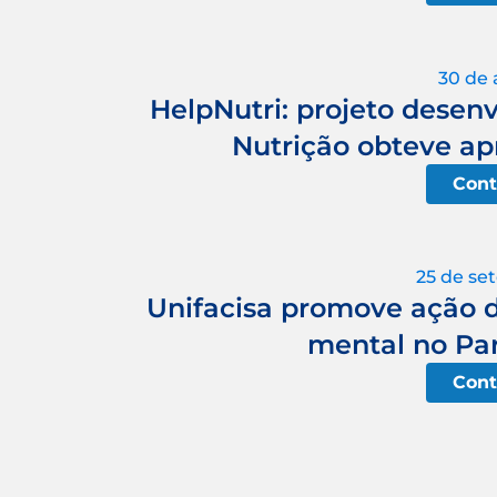
30 de 
HelpNutri: projeto desenv
Nutrição obteve ap
Cont
25 de se
Unifacisa promove ação d
mental no Pa
Cont