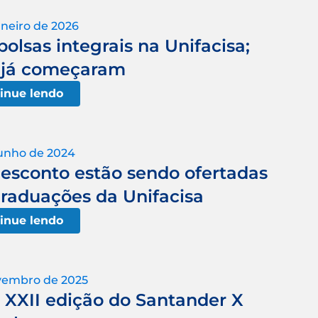
aneiro de 2026
olsas integrais na Unifacisa;
s já começaram
inue lendo
junho de 2024
desconto estão sendo ofertadas
graduações da Unifacisa
inue lendo
vembro de 2025
a XXII edição do Santander X