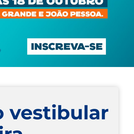
o vestibular
ira