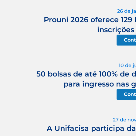
26 de j
Prouni 2026 oferece 129 b
inscriçõe
Cont
10 de 
50 bolsas de até 100% de 
para ingresso nas 
Cont
27 de no
A Unifacisa participa d