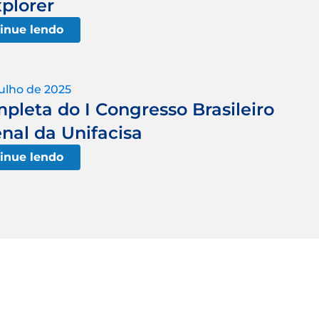
plorer
inue lendo
julho de 2025
leta do I Congresso Brasileiro
enal da Unifacisa
inue lendo