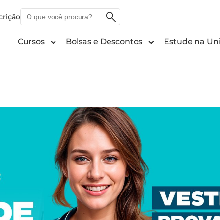
O
crição
que
você
Cursos
Bolsas e Descontos
Estude na Uni
procura?