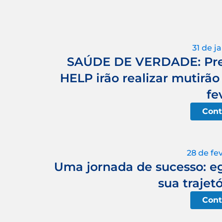
31 de j
SAÚDE DE VERDADE: Pref
HELP irão realizar mutirão
fe
Cont
28 de fe
Uma jornada de sucesso: egr
sua trajet
Cont