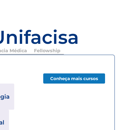
Unifacisa
ncia Médica
Fellowship
Conheça mais cursos
ogia
al