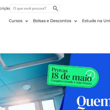
O
crição
que
você
Cursos
Bolsas e Descontos
Estude na Uni
procura?