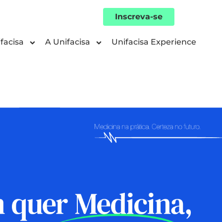
Inscreva-se
facisa
A Unifacisa
Unifacisa Experience