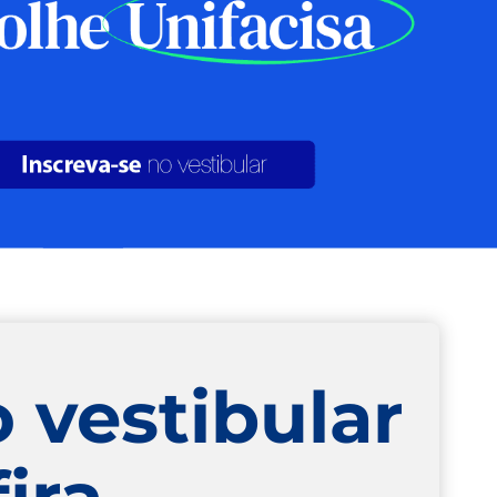
o vestibular
fira