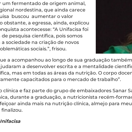
uir um fermentado de origem animal,
gional nordestina, que ainda carece
squisa buscou aumentar o valor
Não obstante, a egressa, ainda, explicou
onquista acontecesse: “A Unifacisa foi
de pesquisa científica, pois somos
a a sociedade na criação de novos
blemáticas sociais.”, frisou.
 que a acompanhou ao longo de sua graduação também f
 ajudaram a desenvolver escrita e a mentalidade cientí
fica, mas em todas as áreas da nutrição. O corpo doce
eiramente capacitados para o mercado de trabalho”.
 clínica e faz parte do grupo de embaixadores Sanar S
ca, durante a graduação, a nutricionista recém-forma
rfeiçoar ainda mais na nutrição clínica, almejo para me
finalizou.
nifacisa