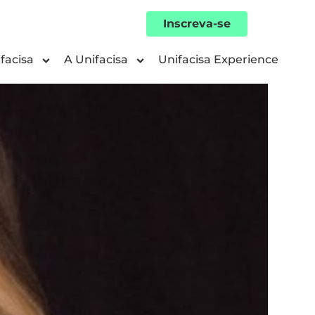
Inscreva-se
facisa
A Unifacisa
Unifacisa Experience