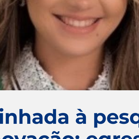
linhada à pesq
novação: egre