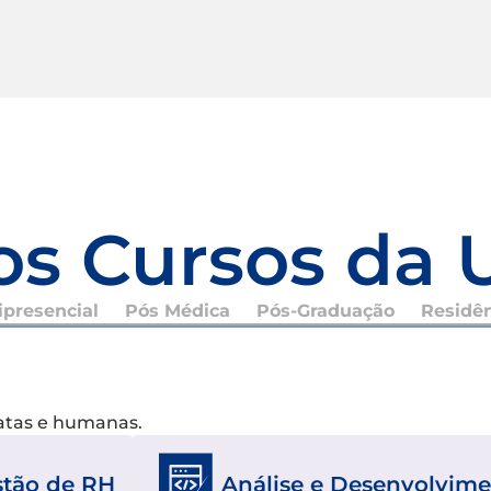
os Cursos da 
presencial
Pós Médica
Pós-Graduação
Residê
xatas e humanas.
stão de RH
Análise e Desenvolvime