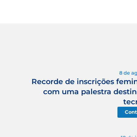
8 de a
Recorde de inscrições femi
com uma palestra destin
tec
Cont