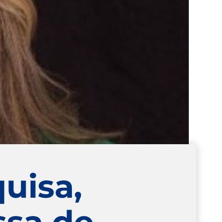
uisa,
ssa de