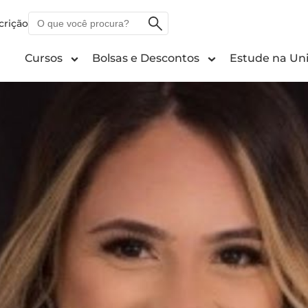
O
crição
que
você
Cursos
Bolsas e Descontos
Estude na Uni
procura?