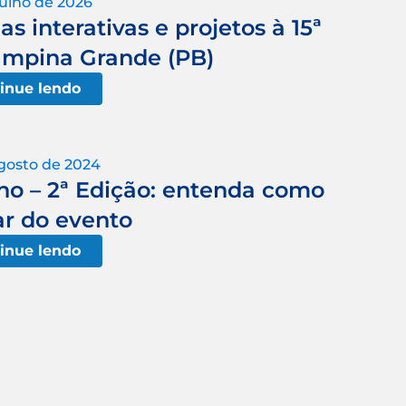
julho de 2026
as interativas e projetos à 15ª
mpina Grande (PB)
inue lendo
gosto de 2024
o – 2ª Edição: entenda como
ar do evento
inue lendo