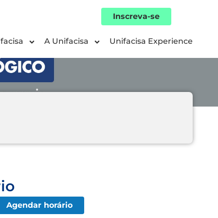
Inscreva-se
facisa
A Unifacisa
Unifacisa Experience
io
Agendar horário