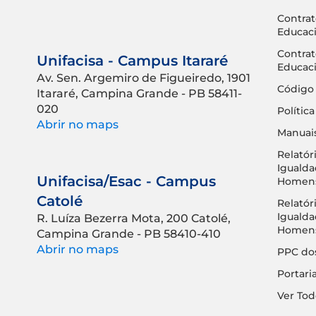
Contrat
Educaci
Contrat
Unifacisa - Campus Itararé
Educaci
Av. Sen. Argemiro de Figueiredo, 1901
Código
Itararé, Campina Grande - PB 58411-
020
Polític
Abrir no maps
Manuais
Relatór
Igualda
Unifacisa/Esac - Campus
Homens
Catolé
Relatór
Igualda
R. Luíza Bezerra Mota, 200 Catolé,
Homens 
Campina Grande - PB 58410-410
Abrir no maps
PPC dos
Portari
Ver Tod