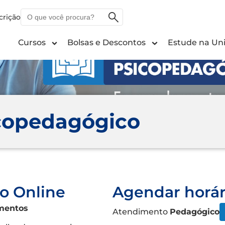
O
crição
que
você
Cursos
Bolsas e Descontos
Estude na Uni
procura?
copedagógico
o Online
Agendar horár
amentos
Atendimento
Pedagógico