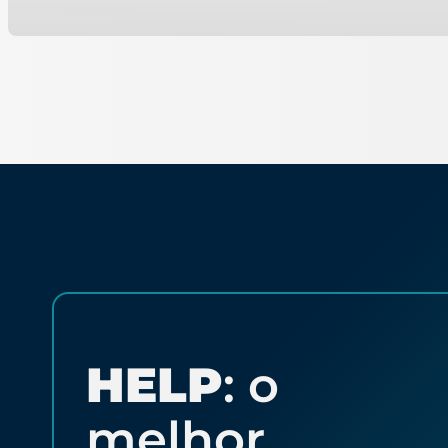
HELP
: o
melhor