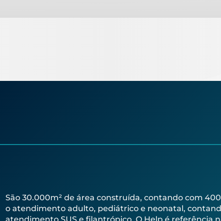
São 30.000m² de área construída, contando com 400 lei
o atendimento adulto, pediátrico e neonatal, contand
atendimento SUS e filantrópico. O Help é referência na