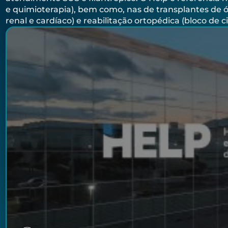
e quimioterapia), bem como, nas de transplantes de ó
renal e cardíaco) e reabilitação ortopédica (bloco de c