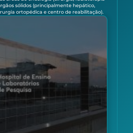
rgãos sólidos (principalmente hepático,
irurgia ortopédica e centro de reabilitação).