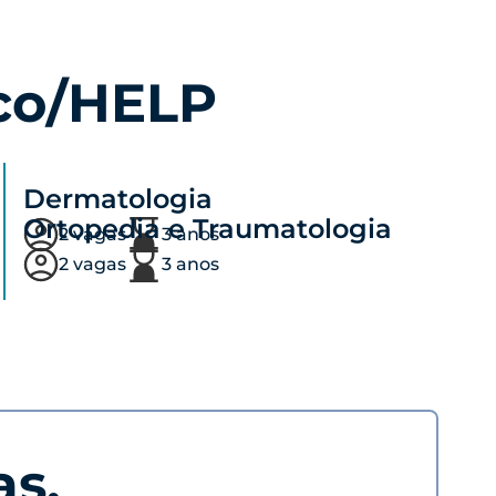
co/HELP
Dermatologia
Ortopedia e Traumatologia
2 vagas
3 anos
2 vagas
3 anos
as.