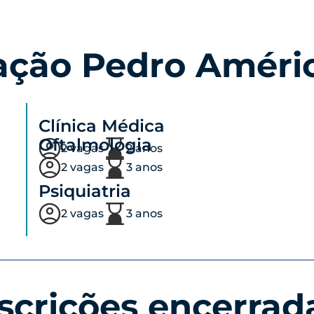
ação Pedro Améri
Clínica Médica
Oftalmologia
2 vagas
2 anos
2 vagas
3 anos
Psiquiatria
2 vagas
3 anos
scrições encerrad