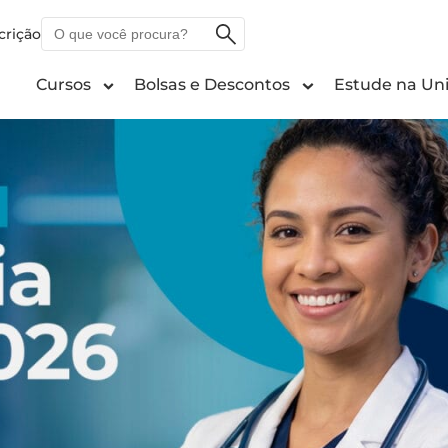
O
crição
que
você
Cursos
Bolsas e Descontos
Estude na Uni
procura?