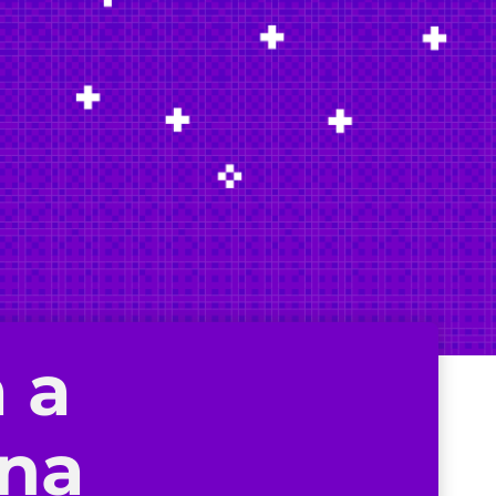
 a
 na