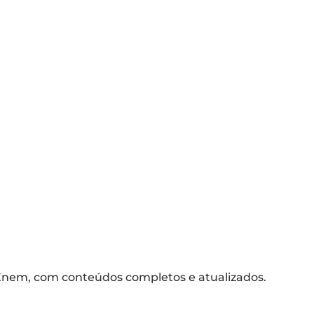
G
Pa
nem, com conteúdos completos e atualizados.
A 
co