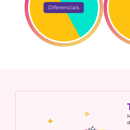
Diferenciais
N
d