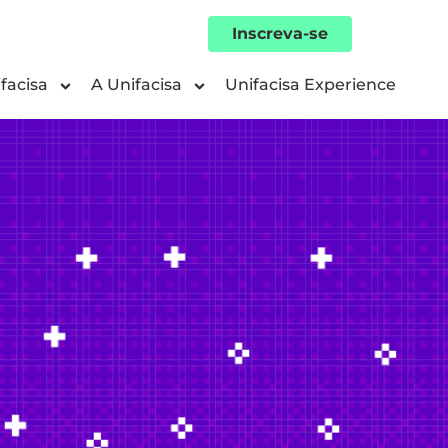
Inscreva-se
facisa
A Unifacisa
Unifacisa Experience