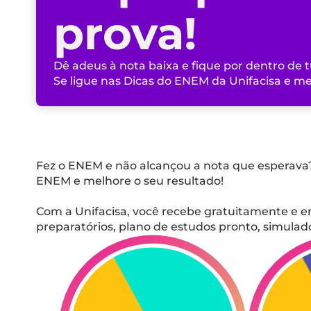
prova!
Dê adeus à nota baixa e fique por dentro de t
Se ligue nas Dicas do ENEM da Unifacisa e m
Fez o ENEM e não alcançou a nota que esperava?
ENEM e melhore o seu resultado!
Com a Unifacisa, você recebe gratuitamente e e
preparatórios, plano de estudos pronto, simula