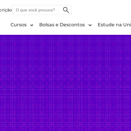
O
crição
que
você
Cursos
Bolsas e Descontos
Estude na Uni
procura?