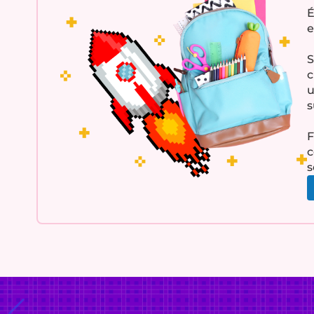
É
e
S
c
u
s
F
c
s