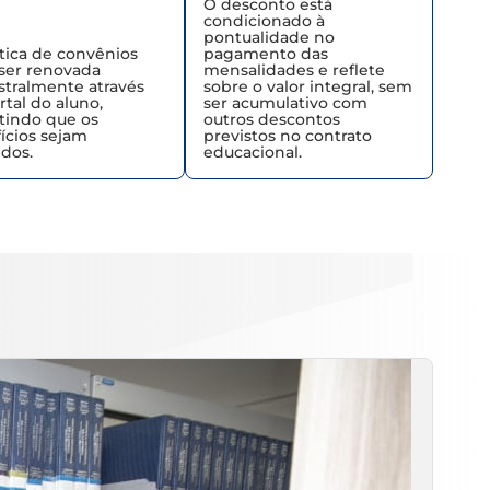
O desconto está
condicionado à
pontualidade no
ítica de convênios
pagamento das
ser renovada
mensalidades e reflete
tralmente através
sobre o valor integral, sem
rtal do aluno,
ser acumulativo com
tindo que os
outros descontos
ícios sejam
previstos no contrato
dos.
educacional.