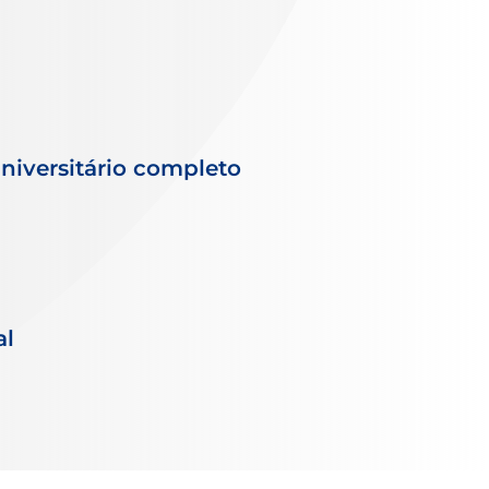
iversitário completo
al