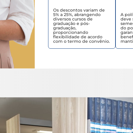
Os descontos variam de
5% a 25%, abrangendo
A pol
diversos cursos de
deve 
graduação e pós-
semes
graduação,
do po
proporcionando
garan
flexibilidade de acordo
benef
com o termo de convênio.
manti