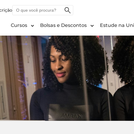
O
crição
que
você
Cursos
Bolsas e Descontos
Estude na Uni
procura?