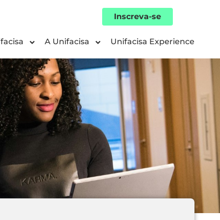
Inscreva-se
facisa
A Unifacisa
Unifacisa Experience