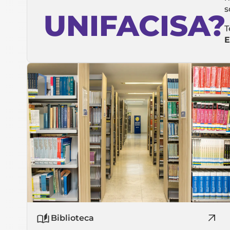
s
UNIFACISA?
T
E
Biblioteca