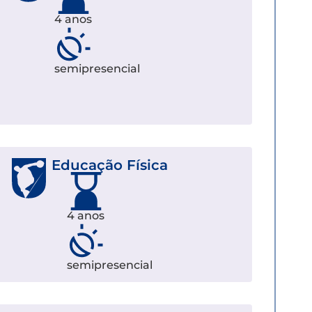
4 anos
semipresencial
Educação Física
4 anos
semipresencial