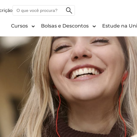
O
crição
que
você
Cursos
Bolsas e Descontos
Estude na Uni
procura?