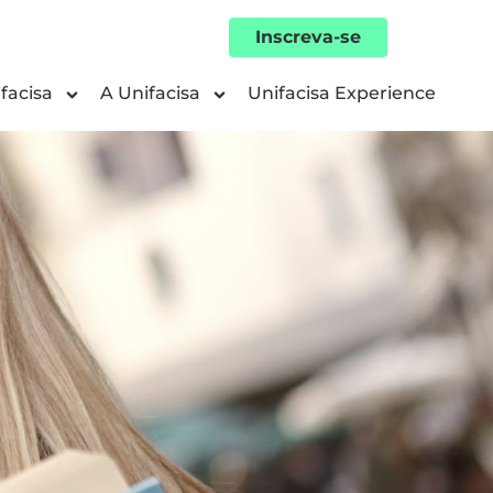
Inscreva-se
facisa
A Unifacisa
Unifacisa Experience