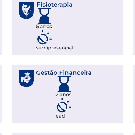
Fisioterapia
5 anos
semipresencial
Gestão Financeira
2 anos
ead