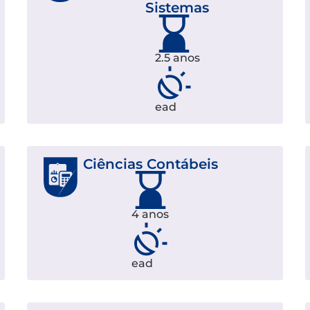
Sistemas
2.5 anos
ead
Ciências Contábeis
4 anos
ead