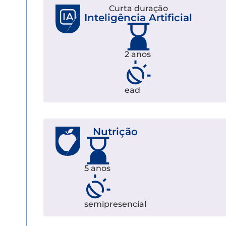
Curta duração
Inteligência Artificial
2 anos
ead
Nutrição
5 anos
semipresencial