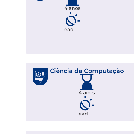
4 anos
ead
Ciência da Computação
4 anos
ead