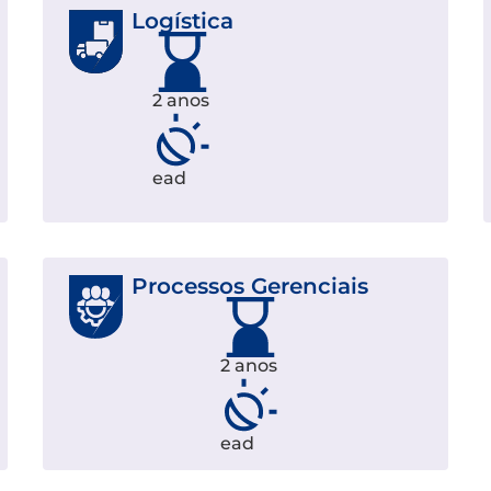
Logística
2 anos
ead
Processos Gerenciais
2 anos
ead