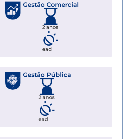
Gestão Comercial
2 anos
ead
Gestão Pública
2 anos
ead