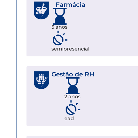
Farmácia
5 anos
semipresencial
Gestão de RH
2 anos
ead