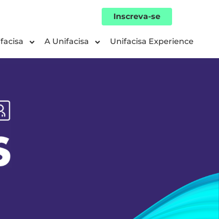
Inscreva-se
facisa
A Unifacisa
Unifacisa Experience