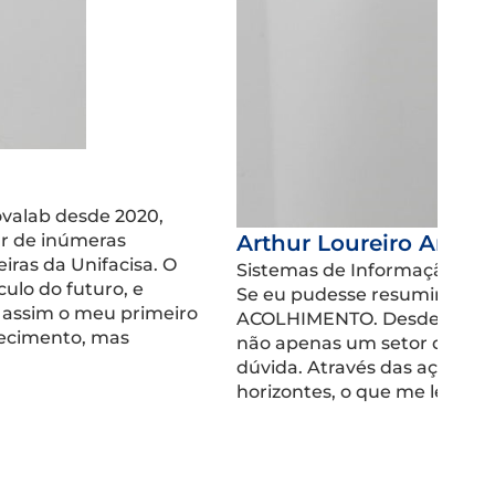
ovalab desde 2020,
ar de inúmeras
Arthur Loureiro Arrud
iras da Unifacisa. O
Sistemas de Informação
ulo do futuro, e
Se eu pudesse resumir o Set
assim o meu primeiro
ACOLHIMENTO. Desde meu ing
hecimento, mas
não apenas um setor de or
dúvida. Através das ações vo
horizontes, o que me levou 