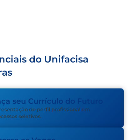
nciais do Unifacisa
ras
ça seu Currículo do Futuro
esentação de perfil profissional em
cessos seletivos.