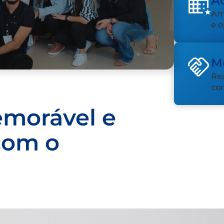
A
Am
e 
Me
Rea
co
emorável e
com o