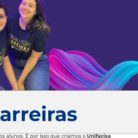
arreiras
dos alunos. É por isso que criamos o
Unifacisa