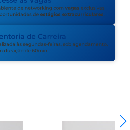
cesse as Vagas
biente de networking com
vagas
exclusivas
oportunidades de
estágios extracurriculares
.
ntoria de Carreira
lizada às segundas-feiras, sob agendamento,
m duração de 60min.