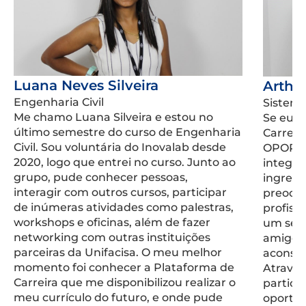
Luana Neves Silveira
Arthu
Engenharia Civil
Sistema
Me chamo Luana Silveira e estou no
Se eu p
último semestre do curso de Engenharia
Carreir
Civil. Sou voluntária do Inovalab desde
OPORTU
2020, logo que entrei no curso. Junto ao
integr
grupo, pude conhecer pessoas,
ingress
interagir com outros cursos, participar
preocu
de inúmeras atividades como palestras,
profiss
workshops e oficinas, além de fazer
um set
networking com outras instituições
amigo, 
parceiras da Unifacisa. O meu melhor
aconse
momento foi conhecer a Plataforma de
Através
Carreira que me disponibilizou realizar o
particip
meu currículo do futuro, e onde pude
oportu