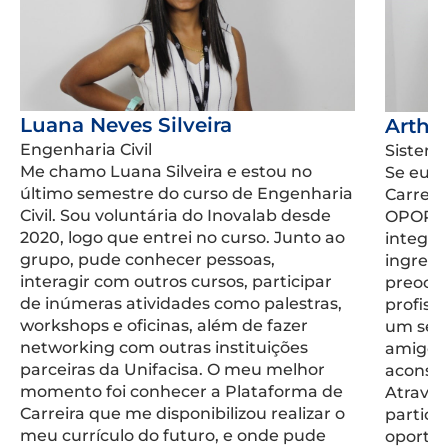
Luana Neves Silveira
Arthu
Engenharia Civil
Sistema
Me chamo Luana Silveira e estou no
Se eu p
último semestre do curso de Engenharia
Carreir
Civil. Sou voluntária do Inovalab desde
OPORTU
2020, logo que entrei no curso. Junto ao
integr
grupo, pude conhecer pessoas,
ingress
interagir com outros cursos, participar
preocu
de inúmeras atividades como palestras,
profiss
workshops e oficinas, além de fazer
um set
networking com outras instituições
amigo, 
parceiras da Unifacisa. O meu melhor
aconse
momento foi conhecer a Plataforma de
Através
Carreira que me disponibilizou realizar o
particip
meu currículo do futuro, e onde pude
oportu