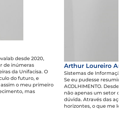
ovalab desde 2020,
ar de inúmeras
Arthur Loureiro Arrud
iras da Unifacisa. O
Sistemas de Informação
ulo do futuro, e
Se eu pudesse resumir o Set
assim o meu primeiro
ACOLHIMENTO. Desde meu ing
hecimento, mas
não apenas um setor de or
dúvida. Através das ações vo
horizontes, o que me levou 