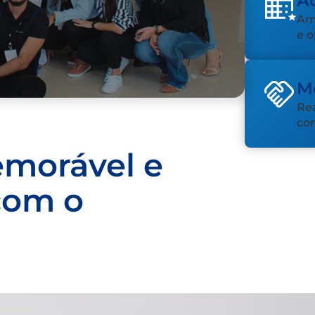
A
Am
e 
Me
Rea
co
emorável e
com o