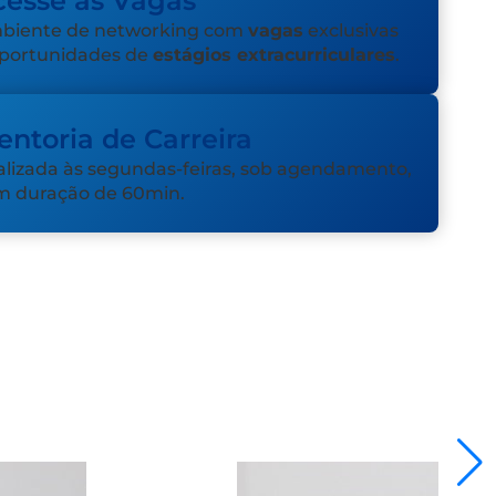
cesse as Vagas
biente de networking com
vagas
exclusivas
oportunidades de
estágios extracurriculares
.
ntoria de Carreira
lizada às segundas-feiras, sob agendamento,
m duração de 60min.