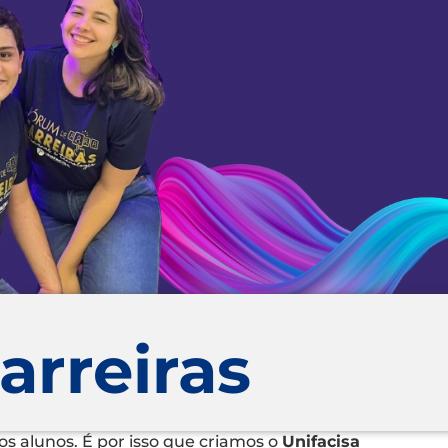
arreiras
dos alunos. É por isso que criamos o
Unifacisa