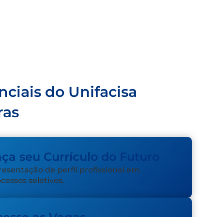
nciais do Unifacisa
ras
ça seu Currículo do Futuro
esentação de perfil profissional em
cessos seletivos.