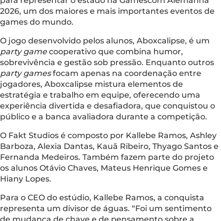
para representar o estado na Gamescom Alemanha
2026, um dos maiores e mais importantes eventos de
games do mundo.
O jogo desenvolvido pelos alunos, Aboxcalipse, é um
party game
cooperativo que combina humor,
sobrevivência e gestão sob pressão. Enquanto outros
party games
focam apenas na coordenação entre
jogadores, Aboxcalipse mistura elementos de
estratégia e trabalho em equipe, oferecendo uma
experiência divertida e desafiadora, que conquistou o
público e a banca avaliadora durante a competição.
O Fakt Studios é composto por Kallebe Ramos, Ashley
Barboza, Alexia Dantas, Kauã Ribeiro, Thyago Santos e
Fernanda Medeiros. Também fazem parte do projeto
os alunos Otávio Chaves, Mateus Henrique Gomes e
Hiany Lopes.
Para o CEO do estúdio, Kallebe Ramos, a conquista
representa um divisor de águas. “Foi um sentimento
de mudança de chave e de pensamento sobre a