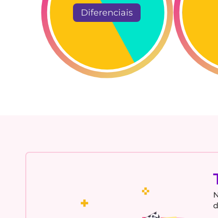
Diferenciais
N
d