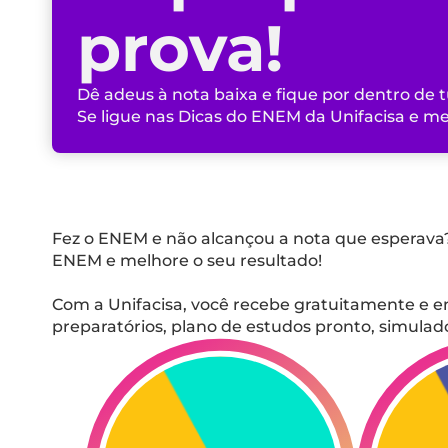
prova!
Dê adeus à nota baixa e fique por dentro de t
Se ligue nas Dicas do ENEM da Unifacisa e m
Fez o ENEM e não alcançou a nota que esperava?
ENEM e melhore o seu resultado!
Com a Unifacisa, você recebe gratuitamente e e
preparatórios, plano de estudos pronto, simula