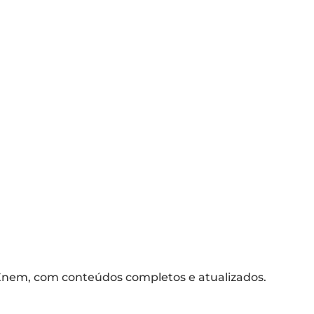
G
Pa
nem, com conteúdos completos e atualizados.
A 
co