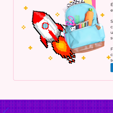
É
e
S
c
u
s
F
c
s