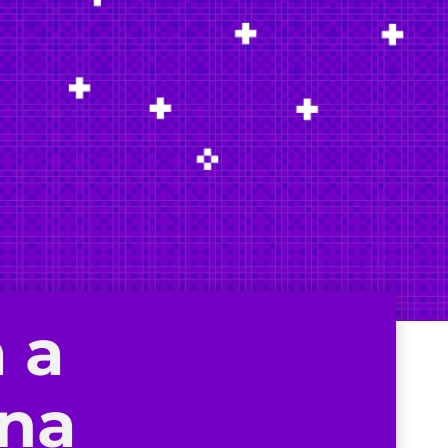
 a
 na