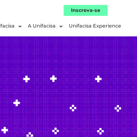
Inscreva-se
facisa
A Unifacisa
Unifacisa Experience