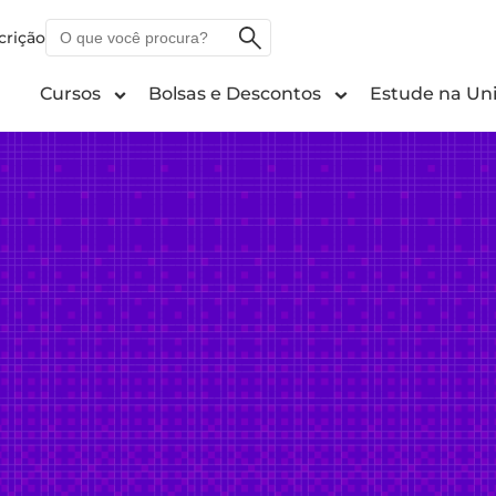
O
crição
que
você
Cursos
Bolsas e Descontos
Estude na Uni
procura?