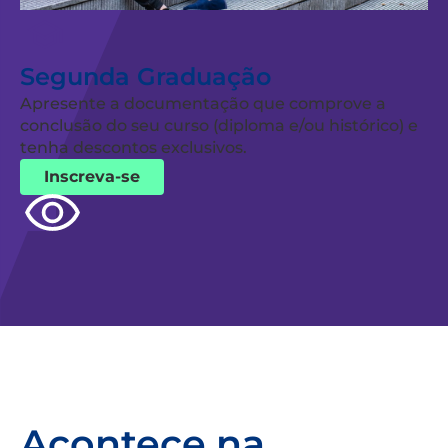
Segunda Graduação
Apresente a documentação que comprove a
conclusão do seu curso (diploma e/ou histórico) e
tenha descontos exclusivos.
Inscreva-se
Acontece na