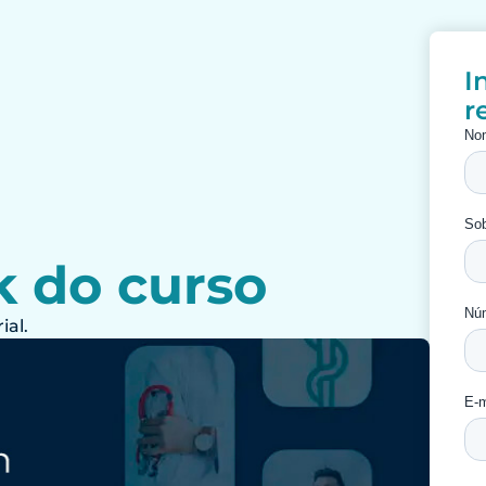
I
r
k do curso
ial
.