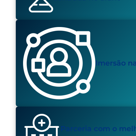
Imersão na
Parceria com o melh