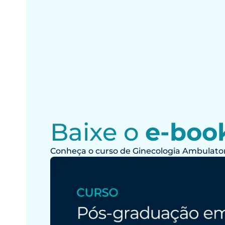
Faculdade
de Medicina
da
UNIFACISA,
Dr. Diego
Gadelha.
Baixe o
e-boo
Conheça o curso de
Ginecologia Ambulator