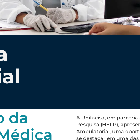
a
al
o da
A Unifacisa, em parceria
Pesquisa (HELP), aprese
Médica
Ambulatorial, uma opor
se destacar em uma das 