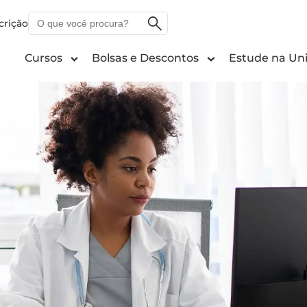
O
crição
que
você
Cursos
Bolsas e Descontos
Estude na Uni
procura?