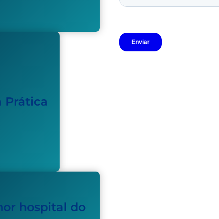
 Prática
or hospital do