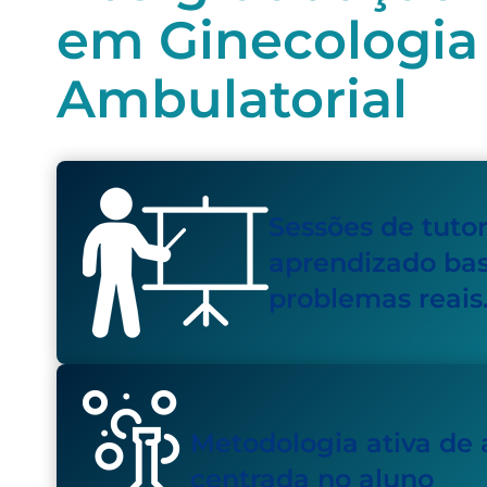
em Ginecologia
Ambulatorial
Sessões de tutor
aprendizado ba
problemas reais
Metodologia ativa de
centrada no aluno