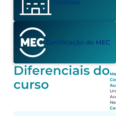
Nordeste
Certificação do MEC
Diferenciais do
Me
curso
Co
Conheça a
Au
metodologia
Uni
da Pós
Ac
Médica na
Ne
UNIFACISA
Ce
com o
Diretor da